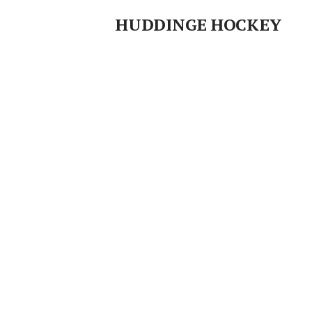
uppfylla elitlicensens 
HUDDINGE HOCKEY
förhållande till vår o
och 10 % för nästa år
för att vi ska kunna 
högsta möjliga nivå.F
kunna fortsätta driv
(Nationell Idrottsutbi
representationslag i 
samla in och spara iho
500 000 kr. Detta kap
ett fondkonto för att 
långsiktig förvaltnin
nödvändig åtgärd för 
verksamhet enligt de