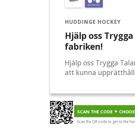
HUDDINGE HOCKEY
Hjälp oss Trygga
fabriken!
Hjälp oss Trygga Tal
att kunna upprätthåll
verksamhet, som sträc
elitförberedande sats
vi håller nere avgift
måste vi säkerställa 
SCAN THE CODE
CHOOS
medlemmar och spelar
Scan the QR code to get to the fu
Svenska Ishockeyförb