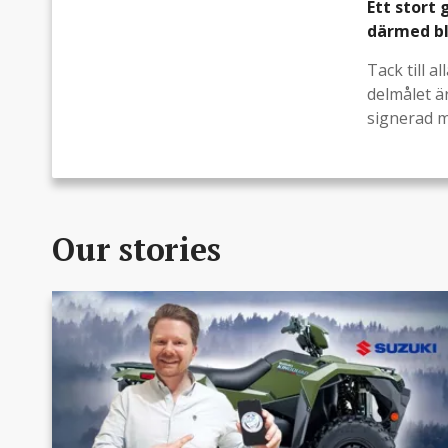
Ett stort 
därmed bli
Tack till a
delmålet ä
signerad m
Our stories