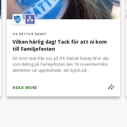
IFK RÄTTVIK BANDY
Vilken härlig dag! Tack för att ni kom
till Familjefesten
Ett stort tack från oss på IFK Rättvik Bandy till er alla
som deltog på Familjefesten den 18 november!Våra
aktiviteter var uppskattade, det bjöds på
ansiktsmålning, godisregn och härliga matcher med
dam och herrlaget.
READ MORE