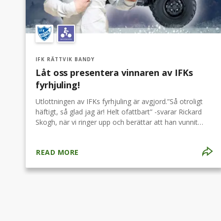
IFK RÄTTVIK BANDY
Låt oss presentera vinnaren av IFKs
fyrhjuling!
Utlottningen av IFKs fyrhjuling är avgjord.”Så otroligt
häftigt, så glad jag är! Helt ofattbart” -svarar Rickard
Skogh, när vi ringer upp och berättar att han vunnit
IFKs Suzuki !Vi har precis köpt hus med stor tomt och
behöver fordonet för snöskottning etc.Nu blir det en
READ MORE
kul resa till Rättvik för att hämta.Relation till Rättvik?
Bara semestrat en del på somrarna. Var köpte du lott?
Via Facebook gruppen som en vän i herr-klubb
rekommenderade. Tack till sponsorerna KG Knutsson,
Honda Power, Husqvarna, Nyvab &amp; Anders
Traktorservice Rättvik som gjort lotteriet
möjligt. Grattis Rickard och tack till er alla andra som