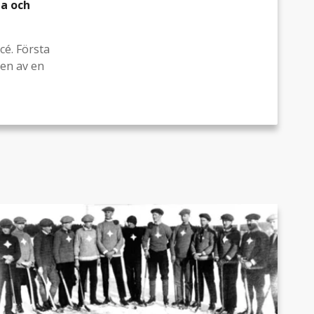
ba och
ccé. Första
gen av en