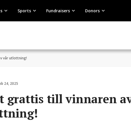
s
Sports
Fundraisers
Donors
av vår utlottning!
eb 24, 2025
t grattis till vinnaren a
ttning!