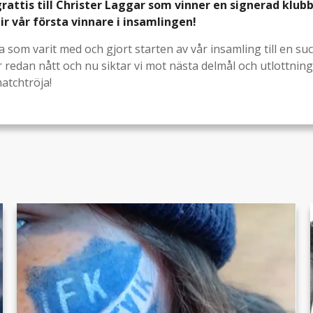
grattis till Christer Laggar som vinner en signerad klub
r vår första vinnare i insamlingen!
lla som varit med och gjort starten av vår insamling till en su
r redan nått och nu siktar vi mot nästa delmål och utlottnin
atchtröja!