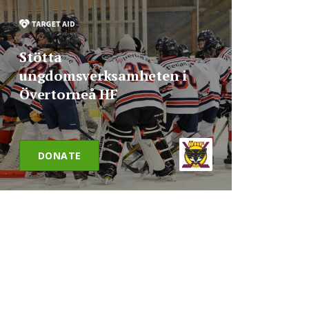
Stötta
ungdomsverksamheten i
Övertorneå HF
DONATE