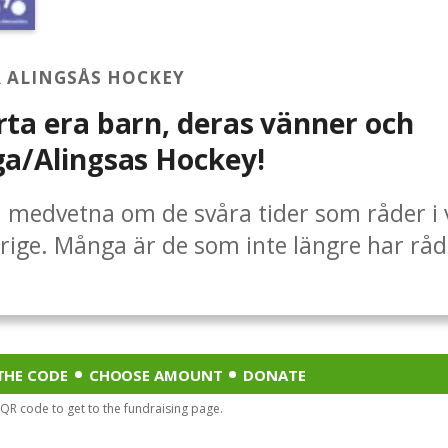
 ALINGSÅS HOCKEY
ta era barn, deras vänner och
a/Alingsas Hockey!
la medvetna om de svåra tider som råder i
erige. Många är de som inte längre har råd 
n utöva sin idrott.Eftersom vi vet att den l
ubben ofta är en tillflyktsort och trygg pla
rn vill vi säkerställa att detta inte
r.Hjälp oss att se till att alla som vill spe
THE CODE
CHOOSE AMOUNT
DONATE
 det.Alla bidrag är välkomna!
 QR code to get to the fundraising page.