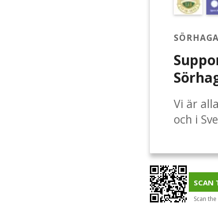
SÖRHAGA
Suppor
Sörhag
Vi är al
och i Sv
sina bar
idrottskl
många ba
försvinne
SCAN 
får göra
Scan the