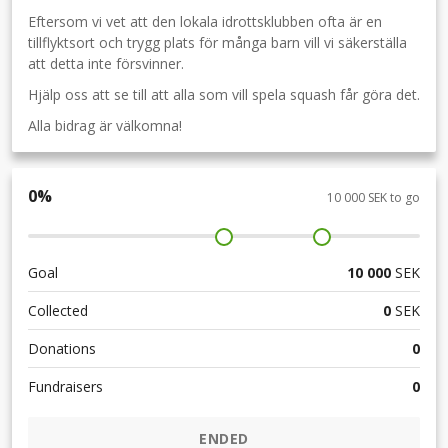
Eftersom vi vet att den lokala idrottsklubben ofta är en
tillflyktsort och trygg plats för många barn vill vi säkerställa
att detta inte försvinner.
Hjälp oss att se till att alla som vill spela squash får göra det.
Alla bidrag är välkomna!
0
%
10 000 SEK to go
Goal
10 000
SEK
Collected
0
SEK
Donations
0
Fundraisers
0
ENDED