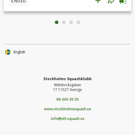
ENDED
alternativ. Hallens bollmaskin är dock något till åren och
med vissa viktiga defekter som inte har kunnat åtgärdas,
vilket begränsar träningsmöjligheterna. Ensamträning med
en modern bollmaskin kan vara en kreativ lösning som
möjliggör rolig, utmanande och utvecklande träning för våra
medlemmar. Därför vill klubben nu köpa in en ny bollmaskin
(HIT Trainer) så att våra medlemmar, juniorer så väl som
seniorer och veteraner, kan komma och träna själva men
English
minskad risk att bli smittad. Här kan du se en av världens
bästa squashspelare - Borja Golan - träna själv med en
bollmaskin.Video 1 Video 2
Stockholms Squashklubb
Wittstocksgatan
17 11527 Sverige
08-660 30 30
www.stockholmssquash.se
info@sth.squash.se