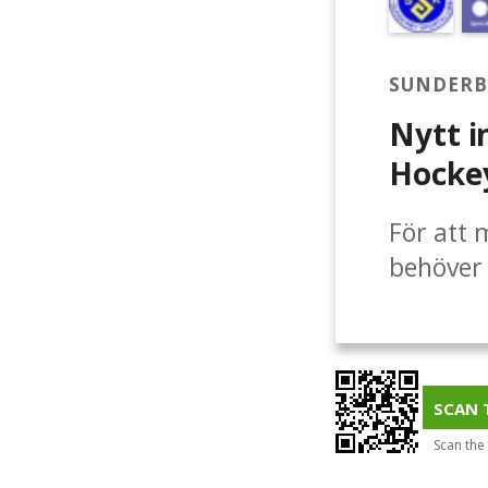
SUNDERB
Nytt i
Hocke
För att 
behöver v
samla ih
skillnad
eldsjäla
insamlin
SCAN 
spridnin
Scan the
mail!