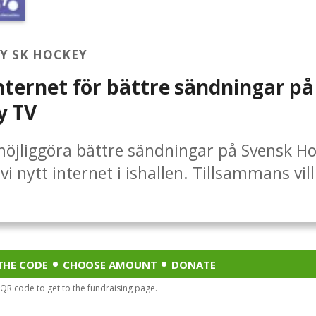
Y SK HOCKEY
nternet för bättre sändningar på
y TV
möjliggöra bättre sändningar på Svensk H
i nytt internet i ishallen. Tillsammans vill
op 35 000 kronor för detta. Var med och 
 tillsammans med klubben, supportrar oc
r!Stötta insamlingen med ett bidrag!Dela
gen i era egna sociala medier för större
THE CODE
CHOOSE AMOUNT
DONATE
g!Följ insamlingen genom att få uppdateri
 QR code to get to the fundraising page.