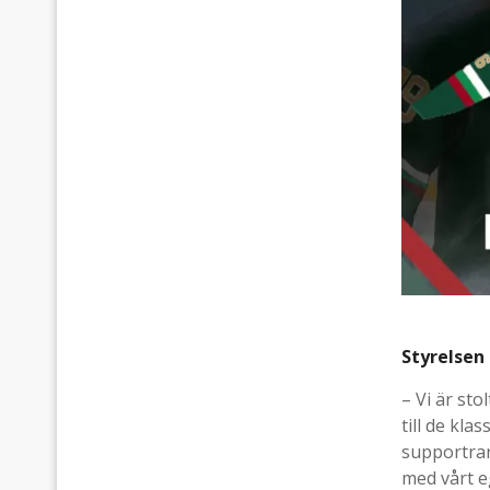
Styrelsen
– Vi är sto
till de kla
supportrar,
med vårt e