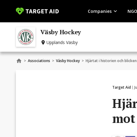
Companies
NGO
Väsby Hockey
Upplands Väsby
>
Associations
>
Väsby Hockey
>
Hjärtat i historien och blicke
Target Aid
J
Hjär
mot