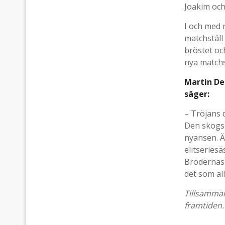
Joakim oc
I och med 
matchställ
bröstet oc
nya matchs
Martin De
säger:
– Tröjans 
Den skogsg
nyansen. Är
elitseries
Brödernas-
det som all
Tillsamman
framtiden.