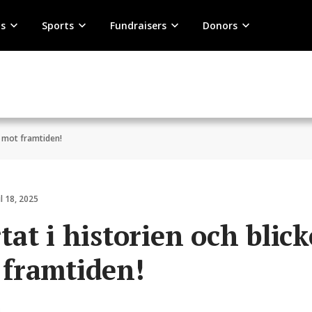
s
Sports
Fundraisers
Donors
n mot framtiden!
ul 18, 2025
tat i historien och blic
 framtiden!