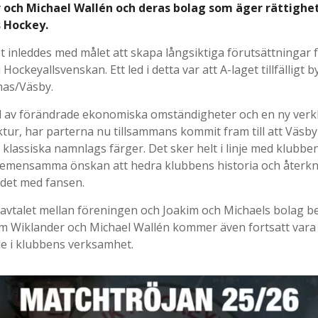
 och Michael Wallén och deras bolag som äger rättighet
 Hockey.
 inleddes med målet att skapa långsiktiga förutsättningar f
i Hockeyallsvenskan. Ett led i detta var att A-laget tillfälligt
rnas/Väsby.
id av förändrade ekonomiska omständigheter och en ny verkl
tur, har parterna nu tillsammans kommit fram till att Väsb
t klassiska namnlags färger. Det sker helt i linje med klubbe
emensamma önskan att hedra klubbens historia och återknyt
det med fansen.
vtalet mellan föreningen och Joakim och Michaels bolag be
m Wiklander och Michael Wallén kommer även fortsatt vara 
e i klubbens verksamhet.