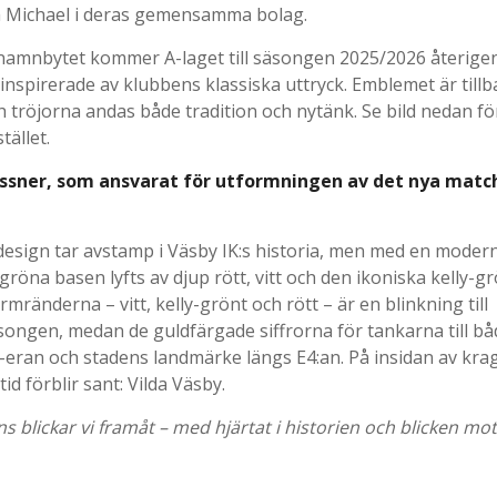
h Michael i deras gemensamma bolag.
namnbytet kommer A-laget till säsongen 2025/2026 återigen 
 inspirerade av klubbens klassiska uttryck. Emblemet är till
h tröjorna andas både tradition och nytänk. Se bild nedan för
tället.
ssner, som ansvarat för utformningen av det nya match
design tar avstamp i Väsby IK:s historia, men med en modern
röna basen lyfts av djup rött, vitt och den ikoniska kelly-g
mränderna – vitt, kelly-grönt och rött – är en blinkning till
äsongen, medan de guldfärgade siffrorna för tankarna till bå
eran och stadens landmärke längs E4:an. På insidan av kra
tid förblir sant: Vilda Väsby.
s blickar vi framåt – med hjärtat i historien och blicken mot