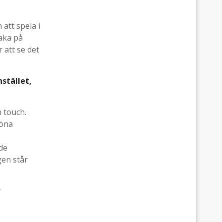
att spela i
baka på
 att se det
stället,
 touch.
röna
de
gen står