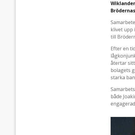
Wiklander
Brödernas
Samarbetet
klivet upp 
till Bröde
Efter en t
lågkonjunk
återtar sit
bolagets g
starka ban
Samarbetsa
både Joaki
engagerad