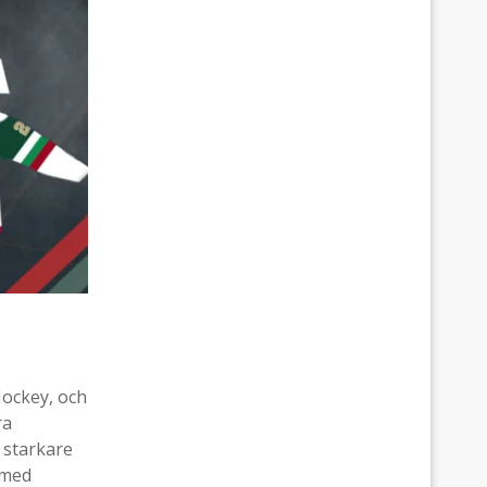
Hockey, och
ra
r starkare
 med