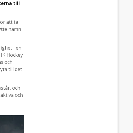
erna till
ör att ta
 bytte namn
ighet i en
y IK Hockey
ns och
a till det
står, och
aktiva och