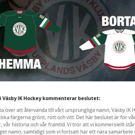
 i Väsby IK Hockey kommenterar beslutet:
lta över att återvända till vårt ursprungliga namn, Väsby IK 
ssiska färgerna grönt, rött och vitt. Det här beslutet är för vå
 vår historia och vår framtid. Vi tror att vi kommersiellt stå
get namn, samtidigt som vi fortsatt har ett nära samarbete