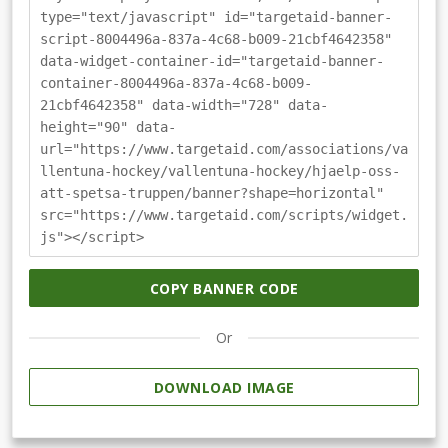
type="text/javascript" id="targetaid-banner-
script-8004496a-837a-4c68-b009-21cbf4642358"
data-widget-container-id="targetaid-banner-
container-8004496a-837a-4c68-b009-
21cbf4642358" data-width="728" data-
height="90" data-
url="https://www.targetaid.com/associations/va
llentuna-hockey/vallentuna-hockey/hjaelp-oss-
att-spetsa-truppen/banner?shape=horizontal"
src="https://www.targetaid.com/scripts/widget.
js"></script>
COPY BANNER CODE
Or
DOWNLOAD IMAGE