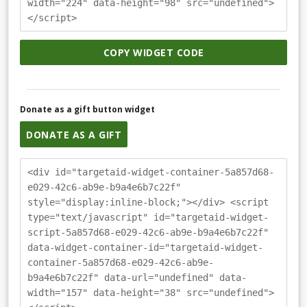
width="224" data-height="98" src="undefined">
</script>
COPY WIDGET CODE
Donate as a gift button widget
DONATE AS A GIFT
<div id="targetaid-widget-container-5a857d68-
e029-42c6-ab9e-b9a4e6b7c22f"
style="display:inline-block;"></div> <script
type="text/javascript" id="targetaid-widget-
script-5a857d68-e029-42c6-ab9e-b9a4e6b7c22f"
data-widget-container-id="targetaid-widget-
container-5a857d68-e029-42c6-ab9e-
b9a4e6b7c22f" data-url="undefined" data-
width="157" data-height="38" src="undefined">