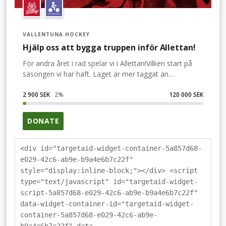
VALLENTUNA HOCKEY
Hjälp oss att bygga truppen inför Allettan!
För andra året i rad spelar vi i Allettan!Vilken start på
säsongen vi har haft. Laget är mer taggat än
någonsin!Med många spännande nyförvärv inför
säsongen så var känslan att vi kunde göra en riktigt bra
2 900 SEK
2
%
120 000 SEK
säsong tillsammans. Det har vi visat genom att för
andra året i rad ta oss till Allettan.Men än är vi inte
DONATE
nöjda!Därför lanserar vi nu en insamling där du som
supporter och eldsjäl till Vallentuna Hockey har
chansen att stötta A-laget på riktigt! Varje bidrag är
<div id="targetaid-widget-container-5a857d68-
värdefullt och gör en stor skillnad för lagets
e029-42c6-ab9e-b9a4e6b7c22f"
framgångar i Allettan.Vårt mål är att samla in 120.000
style="display:inline-block;"></div> <script
kr som oavkortat kommer att gå till att fortsatt bygga
type="text/javascript" id="targetaid-widget-
vår A-lags trupp.För att göra insamlingen ännu roligare
script-5a857d68-e029-42c6-ab9e-b9a4e6b7c22f"
lottar vi ut fina priser vartefter insamlingen når olika
data-widget-container-id="targetaid-widget-
delmål. (Vinnare meddelas per mail)När insamlingen
container-5a857d68-e029-42c6-ab9e-
når 15000 kr lottar vi ut en signerad matchtröjaNär