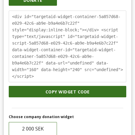
DONATE
<div id="targetaid-widget-container-5a857d68-
e029-42c6-ab9e-b9a4e6b7c22f"
style="display:inline-block;"></div> <script
type="text/javascript" id="targetaid-widget-
script-5a857d68-e029-42c6-ab9e-b9a4e6b7c22f"
data-widget-container-id="targetaid-widget-
container-5a857d68-e029-42c6-ab9e-
b9a4e6b7c22f" data-url="undefined" data-
width="160" data-height="240" src="undefined">
</script>
COPY WIDGET CODE
Choose company donation widget
2 000 SEK