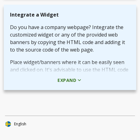
Integrate a Widget
Do you have a company webpage? Integrate the
customized widget or any of the provided web
banners by copying the HTML code and adding it
to the source code of the web page.
Place widget/banners where it can be easily seen
and clicked on. It's advisable to use the HTML code
rather than the picture + URL as it then will be
EXPAND
linked in real-time.
Use QR-code for own promotional content
The provided QR-code can be placed in both digital
and printed marketing material you create and use
to market your fundraiser.
English
By scanning the code potential donors reach your