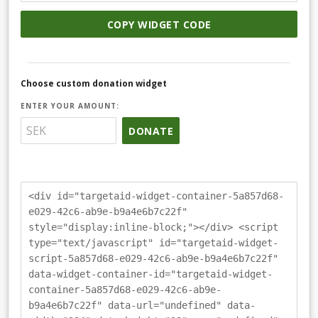
COPY WIDGET CODE
Choose custom donation widget
ENTER YOUR AMOUNT:
DONATE
<div id="targetaid-widget-container-5a857d68-
e029-42c6-ab9e-b9a4e6b7c22f"
style="display:inline-block;"></div> <script
type="text/javascript" id="targetaid-widget-
script-5a857d68-e029-42c6-ab9e-b9a4e6b7c22f"
data-widget-container-id="targetaid-widget-
container-5a857d68-e029-42c6-ab9e-
b9a4e6b7c22f" data-url="undefined" data-