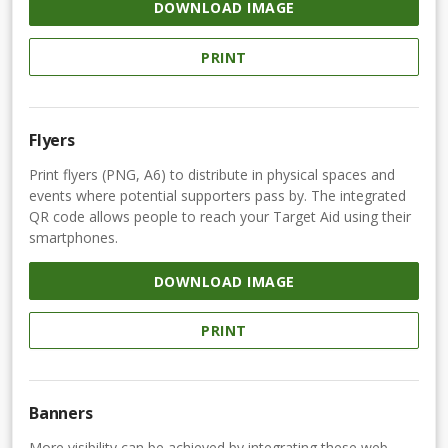
DOWNLOAD IMAGE
PRINT
Flyers
Print flyers (PNG, A6) to distribute in physical spaces and
events where potential supporters pass by. The integrated
QR code allows people to reach your Target Aid using their
smartphones.
DOWNLOAD IMAGE
PRINT
Banners
More visibility can be achieved by integrating these web