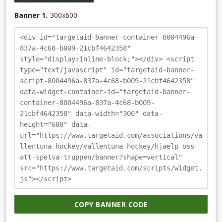
Banner 1.
300
x
600
<div id="targetaid-banner-container-8004496a-
837a-4c68-b009-21cbf4642358"
style="display:inline-block;"></div> <script
type="text/javascript" id="targetaid-banner-
script-8004496a-837a-4c68-b009-21cbf4642358"
data-widget-container-id="targetaid-banner-
container-8004496a-837a-4c68-b009-
21cbf4642358" data-width="300" data-
height="600" data-
url="https://www.targetaid.com/associations/va
llentuna-hockey/vallentuna-hockey/hjaelp-oss-
att-spetsa-truppen/banner?shape=vertical"
src="https://www.targetaid.com/scripts/widget.
js"></script>
COPY BANNER CODE