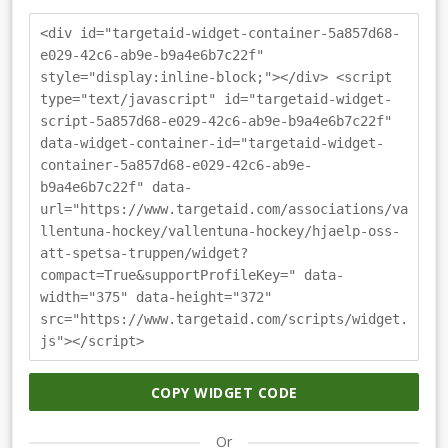
<div id="targetaid-widget-container-5a857d68-
e029-42c6-ab9e-b9a4e6b7c22f"
style="display:inline-block;"></div> <script
type="text/javascript" id="targetaid-widget-
script-5a857d68-e029-42c6-ab9e-b9a4e6b7c22f"
data-widget-container-id="targetaid-widget-
container-5a857d68-e029-42c6-ab9e-
b9a4e6b7c22f" data-
url="https://www.targetaid.com/associations/va
llentuna-hockey/vallentuna-hockey/hjaelp-oss-
att-spetsa-truppen/widget?
compact=True&supportProfileKey=" data-
width="375" data-height="372"
src="https://www.targetaid.com/scripts/widget.
js"></script>
COPY WIDGET CODE
Or