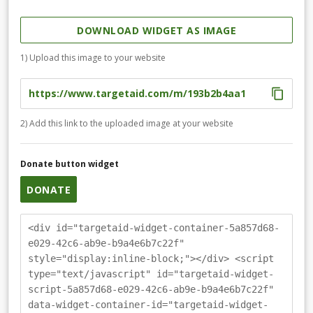
DOWNLOAD WIDGET AS IMAGE
1) Upload this image to your website
2) Add this link to the uploaded image at your website
Donate button widget
DONATE
<div id="targetaid-widget-container-5a857d68-
e029-42c6-ab9e-b9a4e6b7c22f"
style="display:inline-block;"></div> <script
type="text/javascript" id="targetaid-widget-
script-5a857d68-e029-42c6-ab9e-b9a4e6b7c22f"
data-widget-container-id="targetaid-widget-