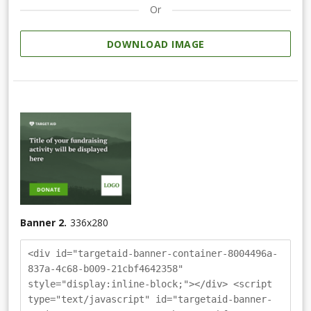
Or
DOWNLOAD IMAGE
Banner 2.
336
x
280
<div id="targetaid-banner-container-8004496a-
837a-4c68-b009-21cbf4642358"
style="display:inline-block;"></div> <script
type="text/javascript" id="targetaid-banner-