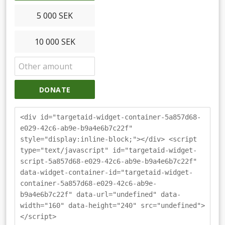
5 000 SEK
10 000 SEK
DONATE
<div id="targetaid-widget-container-5a857d68-
e029-42c6-ab9e-b9a4e6b7c22f"
style="display:inline-block;"></div> <script
type="text/javascript" id="targetaid-widget-
script-5a857d68-e029-42c6-ab9e-b9a4e6b7c22f"
data-widget-container-id="targetaid-widget-
container-5a857d68-e029-42c6-ab9e-
b9a4e6b7c22f" data-url="undefined" data-
width="160" data-height="240" src="undefined">
</script>