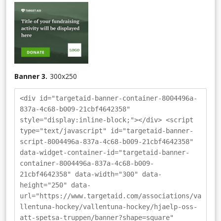
Banner 3.
300
x
250
<div id="targetaid-banner-container-8004496a-
837a-4c68-b009-21cbf4642358"
style="display:inline-block;"></div> <script
type="text/javascript" id="targetaid-banner-
script-8004496a-837a-4c68-b009-21cbf4642358"
data-widget-container-id="targetaid-banner-
container-8004496a-837a-4c68-b009-
21cbf4642358" data-width="300" data-
height="250" data-
url="https://www.targetaid.com/associations/va
llentuna-hockey/vallentuna-hockey/hjaelp-oss-
att-spetsa-truppen/banner?shape=square"