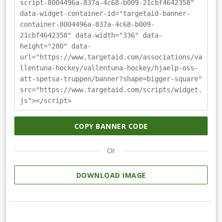
script-8004496a-837a-4c68-b009-21cbf4642358"
data-widget-container-id="targetaid-banner-
container-8004496a-837a-4c68-b009-
21cbf4642358" data-width="336" data-
height="280" data-
url="https://www.targetaid.com/associations/va
llentuna-hockey/vallentuna-hockey/hjaelp-oss-
att-spetsa-truppen/banner?shape=bigger-square"
src="https://www.targetaid.com/scripts/widget.
js"></script>
COPY BANNER CODE
Or
DOWNLOAD IMAGE