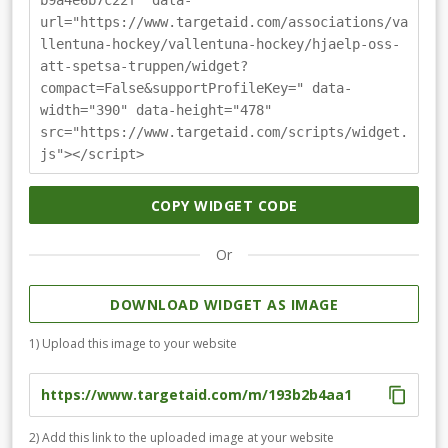
b9a4e6b7c22f" data-
insamlingen når 20000 kr lottar vi ut ett presentkort i
url="https://www.targetaid.com/associations/va
kafeterian värde 1500 krNär insamlingen når 30000 kr
llentuna-hockey/vallentuna-hockey/hjaelp-oss-
lottar vi ut ett par Vallentuna CCM handskarNär
att-spetsa-truppen/widget?
insamlingen når 50000 kr lottar vi ut ett säsongskort
compact=False&supportProfileKey=" data-
25/26 till alla hemmamatcherNär insamlingen når
width="390" data-height="478"
100000 kr lottar vi ut 2 st CCM klubbor i valfri
src="https://www.targetaid.com/scripts/widget.
modellDin stöttning gör skillnad för Vallentuna Hockey i
js"></script>
Allettan!Stötta insamlingen enkelt med swish eller kort,
företag kan använda faktura.Dela enkelt insamlingen i
dina egna sociala medier för ännu mer support.Följ
COPY WIDGET CODE
och få uppdateringar hur insamlingen går och senaste
nytt.Tack för du brinner för vår klubb!
Or
DOWNLOAD WIDGET AS IMAGE
1) Upload this image to your website
2) Add this link to the uploaded image at your website