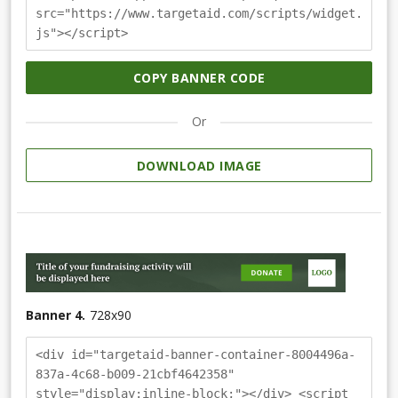
src="https://www.targetaid.com/scripts/widget.
js"></script>
COPY BANNER CODE
Or
DOWNLOAD IMAGE
Banner 4.
728
x
90
<div id="targetaid-banner-container-8004496a-
837a-4c68-b009-21cbf4642358"
style="display:inline-block;"></div> <script