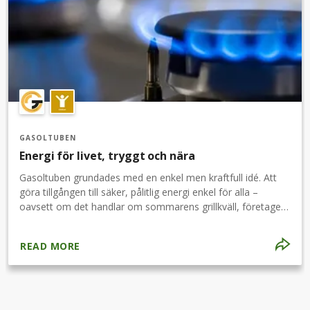
GASOLTUBEN
Energi för livet, tryggt och nära
Gasoltuben grundades med en enkel men kraftfull idé. Att
göra tillgången till säker, pålitlig energi enkel för alla –
oavsett om det handlar om sommarens grillkväll, företagets
industribehov eller en campingsemester i vildmarken.Sedan
starten har vi vuxit till att bli en av Sveriges mest pålitliga
READ MORE
aktörer inom gasol och energilösningar. Med ett starkt
fokus på kundservice, säkerhet och hållbarhet, levererar vi
gasol och tillbehör till både privatpersoner och företag över
hela landet.Vår styrka ligger inte bara i våra produkter, utan i
det personliga bemötandet och kunnandet hos vårt team.