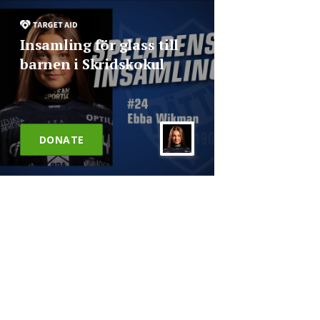
Insamling för glass till
barnen i Skridskokul
DONATE