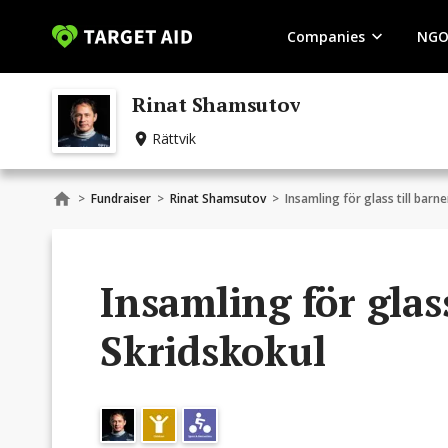
Companies
NGO
Rinat Shamsutov
Rättvik
>
Fundraiser
>
Rinat Shamsutov
>
Insamling för glass till barn
Insamling för glass
Skridskokul