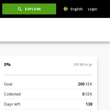
EXPLORE
English
Login
0
%
200 SEK to go
Goal
200
SEK
Collected
0
SEK
Days left
138