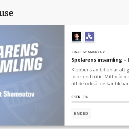
ause
RINAT SHAMSUTOV
Spelarens insamling –
Klubbens ambition är att 
och sund fritid. Mitt mål 
att de också önskar bli band
alla andra i Rättvik är me
flera aktiviteter under Fami
0 SEK
0
%
klubben.Du anmäler dig til
frivillig gåva) och även om
ENDED
gåva alltid välkommen!(En 
till Power Walken.)