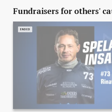
Fundraisers for others' c
ENDED