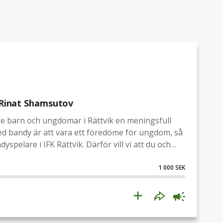
 Rinat Shamsutov
ge barn och ungdomar i Rättvik en meningsfull
med bandy är att vara ett föredöme för ungdom, så
yspelare i IFK Rättvik. Därför vill vi att du och
d på IFK Rättvik Bandys Power Walk. Den är en av
ljefesten, där överskottet av intäkterna går till
1 000 SEK
l Power Walken. Det kostar 100 kronor (eller
 du själv inte kan vara med på rundan så är din
donation via min insamling är giltig som anmälan