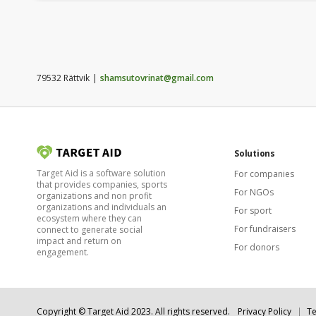
79532 Rättvik
shamsutovrinat@gmail.com
Solutions
Target Aid is a software solution
For companies
that provides companies, sports
For NGOs
organizations and non profit
organizations and individuals an
For sport
ecosystem where they can
For fundraisers
connect to generate social
impact and return on
For donors
engagement.
Copyright © Target Aid 2023. All rights reserved.
Privacy Policy
Te