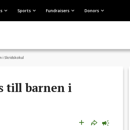
s
Sports
Fundraisers
Donors
en i Skridskokul
 till barnen i