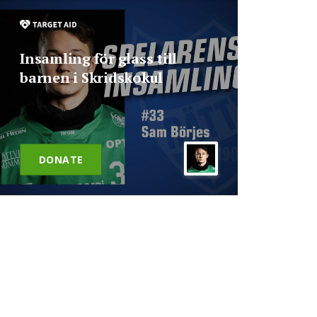
Insamling för glass till
barnen i Skridskokul
DONATE