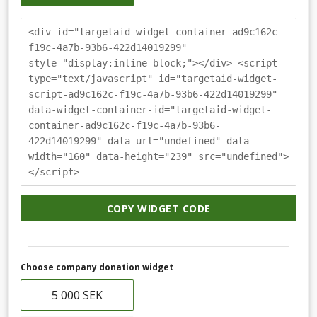
<div id="targetaid-widget-container-ad9c162c-
f19c-4a7b-93b6-422d14019299"
style="display:inline-block;"></div> <script
type="text/javascript" id="targetaid-widget-
script-ad9c162c-f19c-4a7b-93b6-422d14019299"
data-widget-container-id="targetaid-widget-
container-ad9c162c-f19c-4a7b-93b6-
422d14019299" data-url="undefined" data-
width="160" data-height="239" src="undefined">
</script>
COPY WIDGET CODE
Choose company donation widget
5 000 SEK