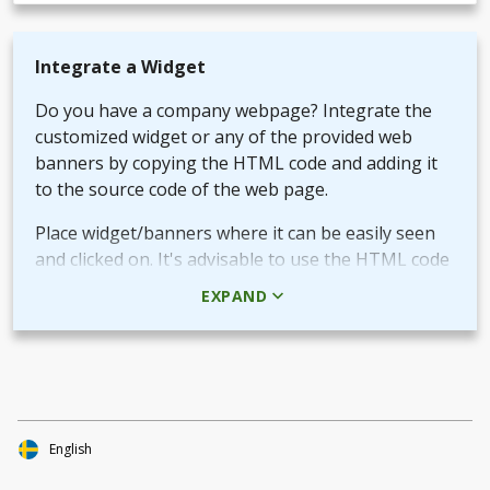
Integrate a Widget
Do you have a company webpage? Integrate the
customized widget or any of the provided web
banners by copying the HTML code and adding it
to the source code of the web page.
Place widget/banners where it can be easily seen
and clicked on. It's advisable to use the HTML code
rather than the picture + URL as it then will be
EXPAND
linked in real-time.
Use QR-code for own promotional content
The provided QR-code can be placed in both digital
and printed marketing material you create and use
to market your fundraiser.
English