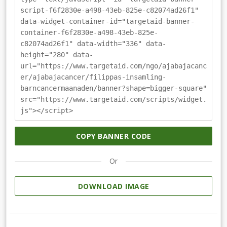
script-f6f2830e-a498-43eb-825e-c82074ad26f1"
data-widget-container-id="targetaid-banner-
container-f6f2830e-a498-43eb-825e-
c82074ad26f1" data-width="336" data-
height="280" data-
url="https://www.targetaid.com/ngo/ajabajacanc
er/ajabajacancer/filippas-insamling-
barncancermaanaden/banner?shape=bigger-square"
src="https://www.targetaid.com/scripts/widget.
js"></script>
COPY BANNER CODE
Or
DOWNLOAD IMAGE