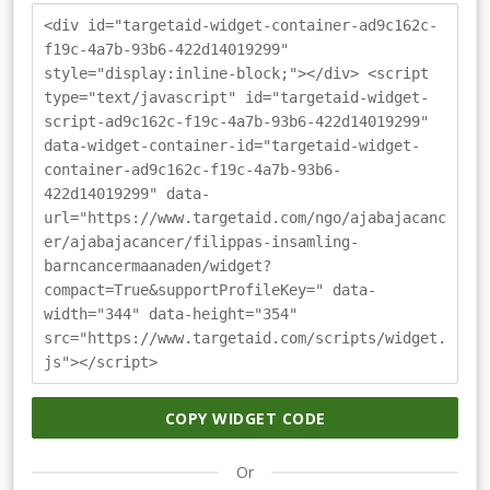
<div id="targetaid-widget-container-ad9c162c-
f19c-4a7b-93b6-422d14019299"
style="display:inline-block;"></div> <script
type="text/javascript" id="targetaid-widget-
script-ad9c162c-f19c-4a7b-93b6-422d14019299"
data-widget-container-id="targetaid-widget-
container-ad9c162c-f19c-4a7b-93b6-
422d14019299" data-
url="https://www.targetaid.com/ngo/ajabajacanc
er/ajabajacancer/filippas-insamling-
barncancermaanaden/widget?
compact=True&supportProfileKey=" data-
width="344" data-height="354"
src="https://www.targetaid.com/scripts/widget.
js"></script>
COPY WIDGET CODE
Or