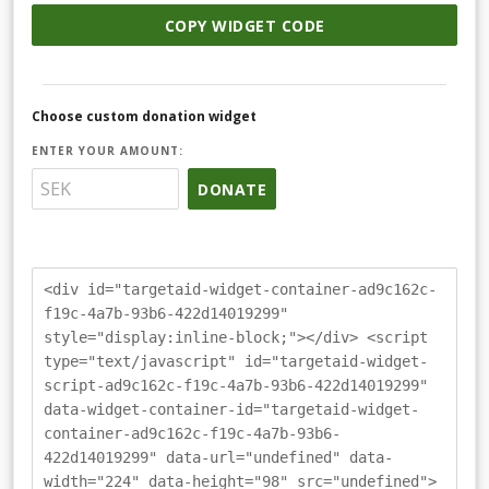
COPY WIDGET CODE
Choose custom donation widget
ENTER YOUR AMOUNT:
DONATE
<div id="targetaid-widget-container-ad9c162c-
f19c-4a7b-93b6-422d14019299"
style="display:inline-block;"></div> <script
type="text/javascript" id="targetaid-widget-
script-ad9c162c-f19c-4a7b-93b6-422d14019299"
data-widget-container-id="targetaid-widget-
container-ad9c162c-f19c-4a7b-93b6-
422d14019299" data-url="undefined" data-
width="224" data-height="98" src="undefined">