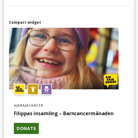
där vi finns för familjerna för att underlätta i deras nya
vardag.
Compact widget
AJABAJACANCER
Filippas insamling – Barncancermånaden
DONATE