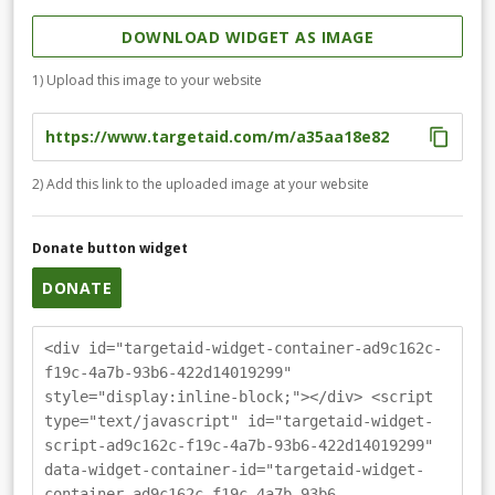
DOWNLOAD WIDGET AS IMAGE
1) Upload this image to your website
2) Add this link to the uploaded image at your website
Donate button widget
DONATE
<div id="targetaid-widget-container-ad9c162c-
f19c-4a7b-93b6-422d14019299"
style="display:inline-block;"></div> <script
type="text/javascript" id="targetaid-widget-
script-ad9c162c-f19c-4a7b-93b6-422d14019299"
data-widget-container-id="targetaid-widget-
container-ad9c162c-f19c-4a7b-93b6-