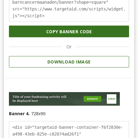
barncancermaanaden/banner?shape=square"
src="https://www.targetaid.com/scripts/widget.
js"></script>
COPY BANNER CODE
Or
DOWNLOAD IMAGE
Banner 4.
728
x
90
<div id="targetaid-banner-container-f6f2830e-
a498-43eb-825e-c82074ad26f1"