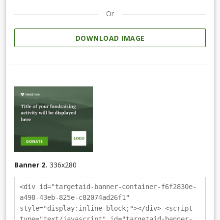
Or
DOWNLOAD IMAGE
Banner 2.
336
x
280
<div id="targetaid-banner-container-f6f2830e-
a498-43eb-825e-c82074ad26f1"
style="display:inline-block;"></div> <script
type="text/javascript" id="targetaid-banner-