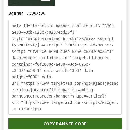
Banner 1.
300
x
600
<div id="targetaid-banner-container-f6f2830e-
a498-43eb-825e-c82074ad26f1"
style="display:inline-block;"></div> <script
type="text/javascript" id="targetaid-banner-
script-f6f2830e-a498-43eb-825e-c82074ad26f1"
data-widget-container-id="targetaid-banner-
container-f6f2830e-a498-43eb-825e-
c82074ad26f1" data-width="300" data-
height="600" data-
url="https://www.targetaid.com/ngo/ajabajacanc
er/ajabajacancer/filippas-insamling-
barncancermaanaden/banner?shape=vertical"
src="https://www.targetaid.com/scripts/widget.
js"></script>
COPY BANNER CODE