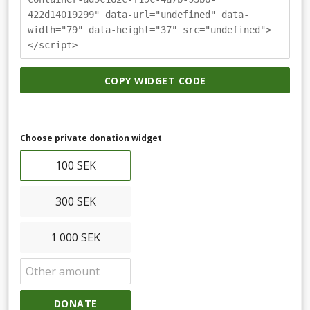
422d14019299" data-url="undefined" data-
width="79" data-height="37" src="undefined">
</script>
COPY WIDGET CODE
Choose private donation widget
100 SEK
300 SEK
1 000 SEK
DONATE