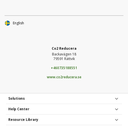
Brage!Stötta insamlingen enkelt med swish eller kort,
företag kan använda faktura.Dela enkelt insamlingen i dina
egna sociala medier för ännu mer support.Följ och få
uppdateringar hur insamlingen går och senaste nytt.Tack för
English
din hjälp, tillsammans gör vi skillnad!
Co2 Reducera
Backavägen 18
79591 Rättvik
+460735188551
www.co2reducera.se
Solutions
Help Center
Resource Library