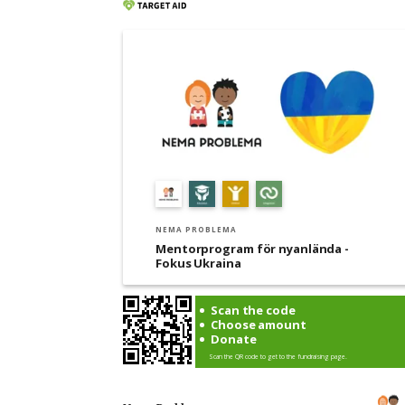
NEMA PROBLEMA
Mentorprogram för nyanlända -
Fokus Ukraina
Scan the code
Choose amount
Donate
Scan the QR code to get to the fundraising page.