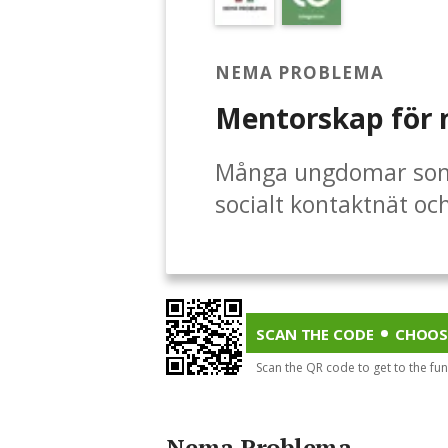
NEMA PROBLEMA
Mentorskap för
Många ungdomar som 
socialt kontaktnät och
Nema Problemas ment
ungdom en personlig 
ovärderligt stöd i var
att lyckas i skolan o
SCAN THE CODE
CHOOS
Scan the QR code to get to the fu
Nema Problema