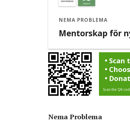
NEMA PROBLEMA
Mentorskap för 
Scan 
Choos
Dona
Scan the QR code
Nema Problema