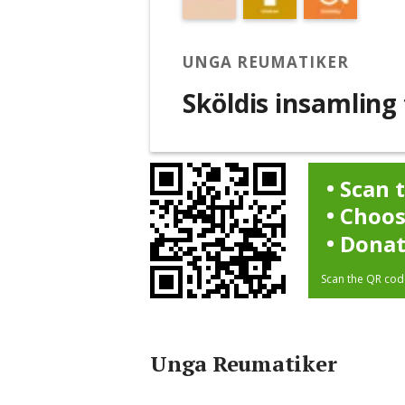
UNGA REUMATIKER
Sköldis insamling
Scan 
Choos
Dona
Scan the QR code
Unga Reumatiker