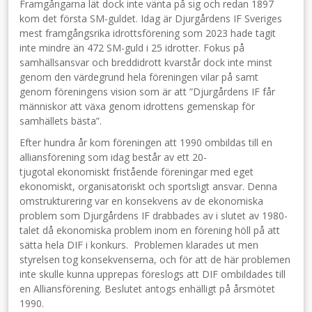
Framgångarna lät dock inte vänta på sig och redan 1897
kom det första SM-guldet. Idag är Djurgårdens IF Sveriges
mest framgångsrika idrottsförening som 2023 hade tagit
inte mindre än 472 SM-guld i 25 idrotter. Fokus på
samhällsansvar och breddidrott kvarstår dock inte minst
genom den värdegrund hela föreningen vilar på samt
genom föreningens vision som är att ”Djurgårdens IF får
människor att växa genom idrottens gemenskap för
samhällets bästa”.
Efter hundra år kom föreningen att 1990 ombildas till en
alliansförening som idag består av ett 20-
tjugotal ekonomiskt fristående föreningar med eget
ekonomiskt, organisatoriskt och sportsligt ansvar. Denna
omstrukturering var en konsekvens av de ekonomiska
problem som Djurgårdens IF drabbades av i slutet av 1980-
talet då ekonomiska problem inom en förening höll på att
sätta hela DIF i konkurs. Problemen klarades ut men
styrelsen tog konsekvenserna, och för att de här problemen
inte skulle kunna upprepas föreslogs att DIF ombildades till
en Alliansförening. Beslutet antogs enhälligt på årsmötet
1990.