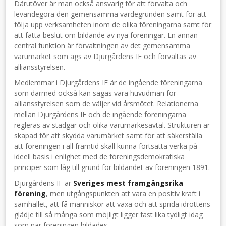
Därutöver är man också ansvarig för att förvalta och
levandegöra den gemensamma värdegrunden samt för att
följa upp verksamheten inom de olika föreningarna samt för
att fatta beslut om bildande av nya föreningar. En annan
central funktion är förvaltningen av det gemensamma
varumärket som ägs av Djurgårdens IF och förvaltas av
alliansstyrelsen.
Medlemmar i Djurgårdens IF är de ingående föreningarna
som därmed också kan sägas vara huvudmän för
alliansstyrelsen som de väljer vid årsmötet. Relationerna
mellan Djurgårdens IF och de ingående föreningarna
regleras av stadgar och olika varumärkesavtal. Strukturen är
skapad för att skydda varumärket samt för att säkerställa
att föreningen i all framtid skall kunna fortsätta verka på
ideell basis i enlighet med de föreningsdemokratiska
principer som låg till grund för bildandet av föreningen 1891.
Djurgårdens IF är
Sveriges mest framgångsrika
förening
, men utgångspunkten att vara en positiv kraft i
samhället, att få människor att växa och att sprida idrottens
glädje till så många som möjligt ligger fast lika tydligt idag
som när föreningen bildades.