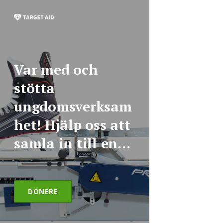
Var med och
stötta
ungdomsverksam
het! Hjälp oss att
samla in till en
ny slipmaskin
DONERE