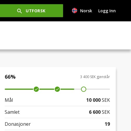
UTFORSK
Norsk
Logg Inn
66
%
3 400 SEK gjenstår
Mål
10 000
SEK
Samlet
6 600
SEK
Donasjoner
19