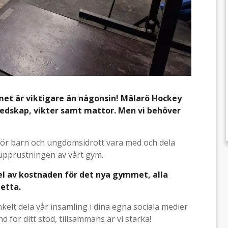
met är viktigare än någonsin! Mälarö Hockey
redskap, vikter samt mattor. Men vi behöver
 för barn och ungdomsidrott vara med och dela
 upprustningen av vårt gym.
del av kostnaden för det nya gymmet, alla
detta.
elt dela vår insamling i dina egna sociala medier
d för ditt stöd, tillsammans är vi starka!