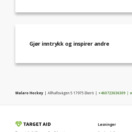
Gjør inntrykk og inspirer andre
Malaro Hockey
Allhallsvägen 5 17975 Ekerö
+460723636309
w
Løsninger