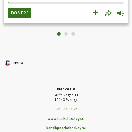
våra gäster och alla våra lag.Vi behöver din hjälp och
samtidigt vill vi ge alla våra supporters något tillbaka, därför
DONERE
får alla som skänker ett lottobet via Polarlotto som ger
chansen till riktigt stora vinster!Skänker du 200 kr får du ett
lottobet från PolarlottoSkänker du 400 kr får du två lottobet
från PolarlottoDu som har skänkt till insamlingen får ett mail
med uppgifter för att hämta din lottobet!Med ett bidrag
stöttar du Nacka Hockey &amp; vår fortsatta
verksamhet!Stötta insamlingen enkelt med swish eller kort,
företag kan använda faktura.Dela enkelt insamlingen i dina
Norsk
egna sociala medier för ännu mer support.Följ och få
uppdateringar hur insamlingen går och senaste nytt.
Nacka HK
Griffelvägen 11
13140 Sverige
070 556 20 41
www.nackahockey.se
kansli@nackahockey.se