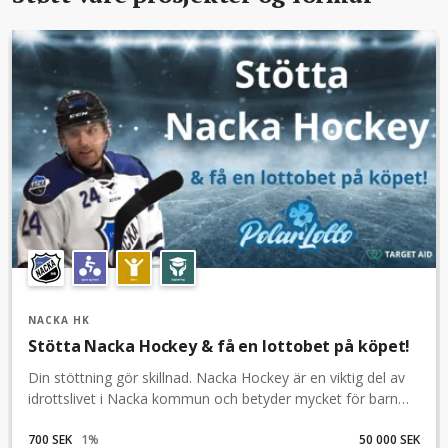
NACKA HK
Stötta Nacka Hockey & få en lottobet på köpet!
Din stöttning gör skillnad. Nacka Hockey är en viktig del av
idrottslivet i Nacka kommun och betyder mycket för barn
och ungdomar.Klubben behöver rusta upp kafeterian och
tillhörande utrymmen så vi blir ännu mer välkomnade till
700 SEK
1
%
50 000 SEK