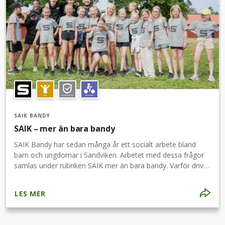
SAIK BANDY
SAIK – mer än bara bandy
SAIK Bandy har sedan många år ett socialt arbete bland
barn och ungdomar i Sandviken. Arbetet med dessa frågor
samlas under rubriken SAIK mer än bara bandy. Varför driver
Sandvikens AIK bandy SAIK mer än bara bandy? SAIK Bandy
drivs av en övertygelse att idrotten har en stor betydelse i
LES MER
samhället och i människors liv. Inte bara genom motion och
fysiskt välmående utan även genom att påverka ungdomars
fostran, värderingar, attityder och beteende – både inom