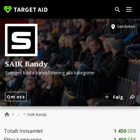
Sandviken
SAIK Bandy
Sveriges bästa bandyförening alla kategorier
Om oss
Følg
...
>
>
SAIK Bandy
Totalt Innsamlet
1 450
SEK
Etter kampanjer
1 450
SEK