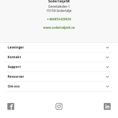
SodertaljeSK
Genetaleden 1
15159 Södertälje
+460855420650
www.sodertaljesk.se
Løsninger
Kontakt
Support
Ressurser
Om oss