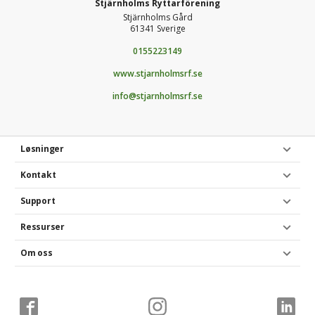
Stjärnholms Ryttarförening
Stjärnholms Gård
61341 Sverige
0155223149
www.stjarnholmsrf.se
info@stjarnholmsrf.se
Løsninger
Kontakt
Support
Ressurser
Om oss