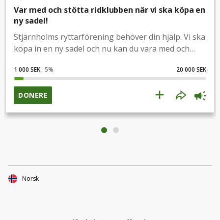
Var med och stötta ridklubben när vi ska köpa en
ny sadel!
Stjärnholms ryttarförening behöver din hjälp. Vi ska
köpa in en ny sadel och nu kan du vara med och
dela ditt engagemang genom att ge en gåva som
1 000 SEK
5
%
20 000 SEK
går till denna sadel.Vårt mål är att få ihop 20.000 kr
tillsammans! Inget bidrag är för litet och vi vill gärna
få din hjälp att dela vår insamling i dina egna sociala
DONERE
medier. Tillsammans är vi starka!
Norsk