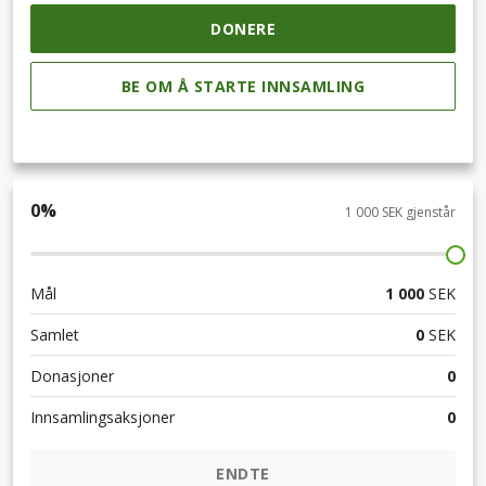
DONERE
BE OM Å STARTE INNSAMLING
0
%
1 000 SEK gjenstår
Mål
1 000
SEK
Samlet
0
SEK
Donasjoner
0
Innsamlingsaksjoner
0
ENDTE