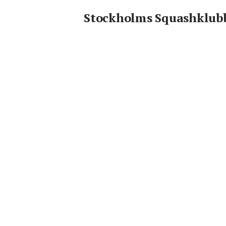
50-60 barn aktiveras v
Stockholms Squashklub
flickor) 7 grupper, 12 
1.227 45-min pass pe
ledare 27 barn och 10
sommarläger 2021 2 
pallplatser på SM 2021 OBS! Klicka på "Expa
nedan för att läsa m