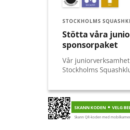
STOCKHOLMS SQUASHK
Stötta våra junior
sponsorpaket
Vår juniorverksamhet 
Stockholms Squashklub
juniorverksamhet som
Vissa säger att vi har
juniorverksamhet. Var
vi barn och ungdomar 
SKANN KODEN
VELG BE
genom squashen, och p
Skann QR-koden med mobilkamerae
läger. Hos oss får alla