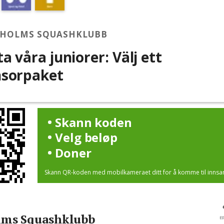
HOLMS SQUASHKLUBB
ta våra juniorer: Välj ett
sorpaket
Skann koden
Velg beløp
Doner
Skann QR-koden med mobilkameraet ditt for å komme til innsa
lms Squashklubb