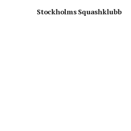
SSKs juniorträning2 tjejer
Stockholms Squashklubb
squashVärva en till tjejle
gång!I januari startar vi
fantastiska ledare Saga b
deltagare. För detta behöv
täcka banhyra och ledarar
täcker 60% av kostnaden 
behövs täckas med bidra
som vill stötta oss?Swisha
insamling. Även faktura e
tacksamma för alla bidrag