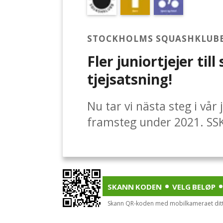
STOCKHOLMS SQUASHKLUB
Fler juniortjejer til
tjejsatsning!
Nu tar vi nästa steg i vår 
framsteg under 2021. SSK
knakar. 30 nya barn. Gläd
har börjat träna regelbund
Ytterligare 12 juniortjeje
allt stöd från medlemmar,
SKANN KODEN
VELG BELØP
behöver ert stöd för att 
Skann QR-koden med mobilkameraet ditt 
ska prova på squash8 nya 