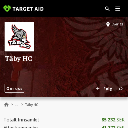
Sverige
Täby HC
Om oss
Følg
...
>
>
Täby HC
Totalt Innsamlet
85 232
SEK
Etter kampanjer
41 772
SEK