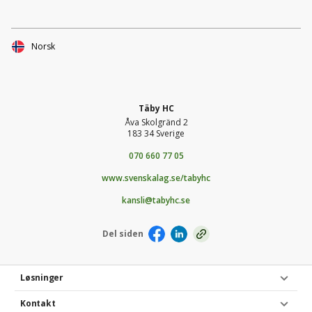
Norsk
Täby HC
Åva Skolgränd 2
183 34 Sverige
070 660 77 05
www.svenskalag.se/tabyhc
kansli@tabyhc.se
Del siden
Løsninger
Kontakt