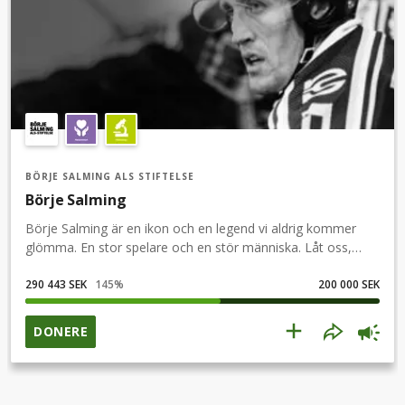
BÖRJE SALMING ALS STIFTELSE
Börje Salming
Börje Salming är en ikon och en legend vi aldrig kommer
glömma. En stor spelare och en stör människa. Låt oss,
previs som Börje önskade, använda vår gemensamma kraft
och ta fighten mot ALS.
290 443 SEK
145
%
200 000 SEK
DONERE