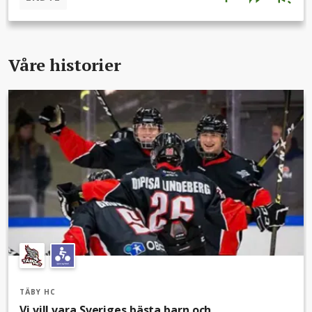
Skellefteå, Björklöven, Modo, Timrå, Östersund, Brynäs,
Mora, Leksand, Almtuna och AIK.Att delta i U18 Nationell
innebär dock omfattande resor, framför allt till norra
Sverige, vilket medför betydande kostnader för laget.Därför
Våre historier
söker vi nu sponsorer och supportrar som vill vara med och
stötta U18-lagets resa oavsett om det gäller bidrag till resor,
logi eller annat som hjälper oss att möjliggöra denna
satsning.Alla som deltar i vår insamling är med på utlottning
av fina priser!Alla bidrag, stora som små, gör skillnad och
hjälper våra spelare att fortsätta utvecklas på högsta
nivå.Tack för att du är med och stöttar framtidens Täby HC!
TÄBY HC
Vi vill vara Sveriges bästa barn och