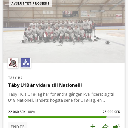
AVSLUTTET PROSJEKT
TÄBY HC
Täby U18 är vidare till Nationell!
Täby HC:s U18-lag har för andra gången kvalificerat sig till
U18 Nationell, landets högsta serie för U18-lag, en
fantastisk prestation som vi är otroligt stolta över.Vi är i och
med det också klara för U18 Regional säsongen
22 060 SEK
88
%
25 000 SEK
2026/2027.Under säsongen kommer vi att möta några av
Sveriges främsta hockeyföreningar, bland annat, Luleå,
ENDTE