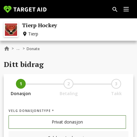
Tierp Hockey
Tierp
...
>
>
Donate
Ditt bidrag
1
2
3
Donasjon
Betaling
Takk
VELG DONASJONSTYPE *
Privat donasjon