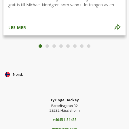
grattis till Michael Nordgren som vann utlottningen av en
helkväll i VIP:en!
LES MER
Norsk
Tyringe Hockey
Paradisgatan 32
28232 Hässleholm
+46451-51435
www.tsos.com