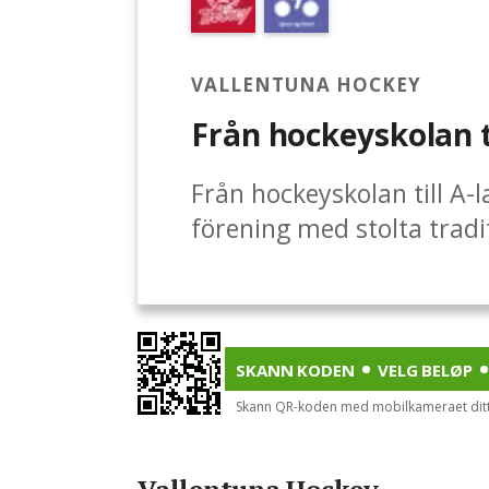
VALLENTUNA HOCKEY
Från hockeyskolan ti
Från hockeyskolan till A-
förening med stolta tradit
erbjuder en gedigen hocke
hockeyälskande tjejer och
skär, till gymnasiets sis
utbildat många framgångs
SKANN KODEN
VELG BELØP
vi fortsätta medVi vill k
Skann QR-koden med mobilkameraet ditt 
barn och ungdomar så bra
Därför startar vi nu en 
Vallentuna Hockey