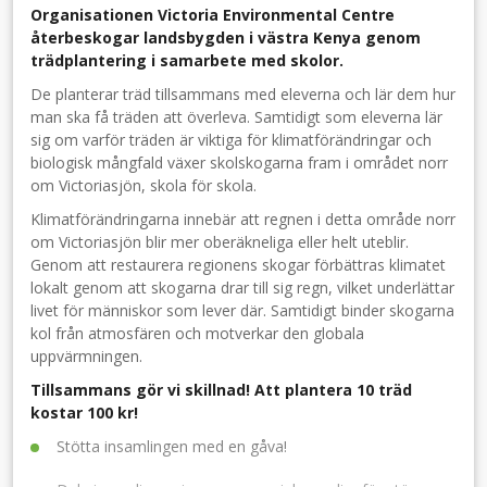
Organisationen Victoria Environmental Centre
återbeskogar landsbygden i västra Kenya genom
trädplantering i samarbete med skolor.
De planterar träd tillsammans med eleverna och lär dem hur
man ska få träden att överleva. Samtidigt som eleverna lär
sig om varför träden är viktiga för klimatförändringar och
biologisk mångfald växer skolskogarna fram i området norr
om Victoriasjön, skola för skola.
Klimatförändringarna innebär att regnen i detta område norr
om Victoriasjön blir mer oberäkneliga eller helt uteblir.
Genom att restaurera regionens skogar förbättras klimatet
lokalt genom att skogarna drar till sig regn, vilket underlättar
livet för människor som lever där. Samtidigt binder skogarna
kol från atmosfären och motverkar den globala
uppvärmningen.
Tillsammans gör vi skillnad! Att plantera 10 träd
kostar 100 kr!
Stötta insamlingen med en gåva!