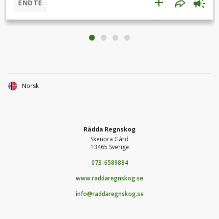
ENDTE
och växter.Till skillnad från många storskaliga
planteringsprojekt arbetar Mabinju Powerhouse tillsammans
med lokalbefolkningen. Bybor och skolbarn samlas och
planterar träd, vilket gör alla engagerade i skogens
återkomst. De visar att människor kan hjälpa naturen att
komma tillbaka.Rädda regnskog tror att vi från Sverige kan
hjälpa till att nå hälften av målet: 5000 träd.Hjälp till att nå
och gärna överträffa målet! 100 kr räcker till 50 träd.Läs mer
Norsk
om Mabinju
Powerhouse:https://raddaregnskog.se/projekt/kenya/https://
mabinjupowerhouse.wordpress.com/about/
Rädda Regnskog
Skenora Gård
13465 Sverige
073-6589884
www.raddaregnskog.se
info@raddaregnskog.se