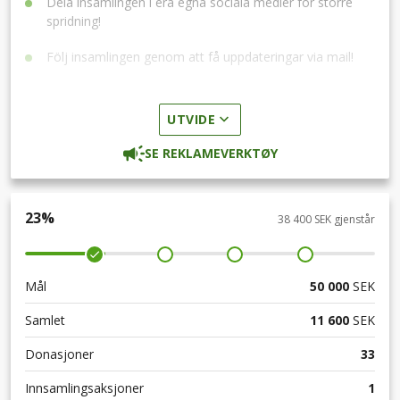
Dela insamlingen i era egna sociala medier för större
spridning!
Följ insamlingen genom att få uppdateringar via mail!
UTVIDE
SE REKLAMEVERKTØY
23
%
38 400 SEK gjenstår
Mål
50 000
SEK
Samlet
11 600
SEK
Donasjoner
33
Innsamlingsaksjoner
1