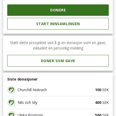
DONERE
START INNSAMLINGEN
Støtt dette prosjektet ved å gi en donasjon som en gave,
inkludert en personlig melding
DONER SOM GAVE
Siste donasjoner
Churchill Nokrach
100
SEK
Nils och My
400
SEK
Ulrika Boström
500
SEK