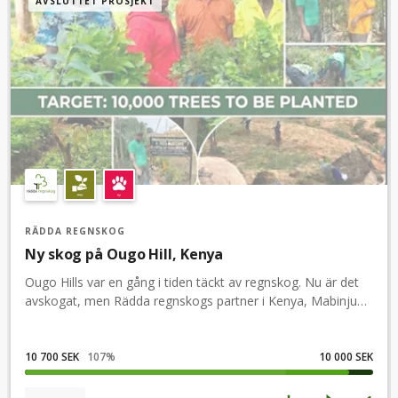
AVSLUTTET PROSJEKT
RÄDDA REGNSKOG
Ny skog på Ougo Hill, Kenya
Ougo Hills var en gång i tiden täckt av regnskog. Nu är det
avskogat, men Rädda regnskogs partner i Kenya, Mabinju
Powerhouse, har bestämt sig för att få tillbaka skogen.
Innan 28 juni ska de plantera 10 000 träd!Att få tillbaka
skogen ger liv åt hela området. Träden håller kvar jorden
10 700 SEK
107
%
10 000 SEK
och motverkar erosion, de drar till sig regn och motverkar
klimatförändringar, och skogen utgör livsmiljö åt många djur