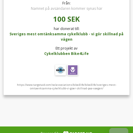
Från:
Namnet på avsändaren kommer synas här
100
SEK
har donerat till:
Sveriges mest omtänksamma cykelklubb - vi gör skillnad på
vägen
Ett projekt av
Cykelklubben Bike4Life
https://www.targetaid.com/se/associations/bike4life/bike4life/sveriges-mest-
omtaenksamma-cykelklubb-vi-goer-skillnad-paa-vaegen/