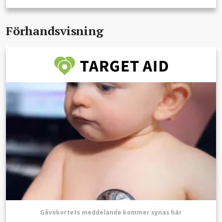
Förhandsvisning
Gåvokortets meddelande kommer synas här