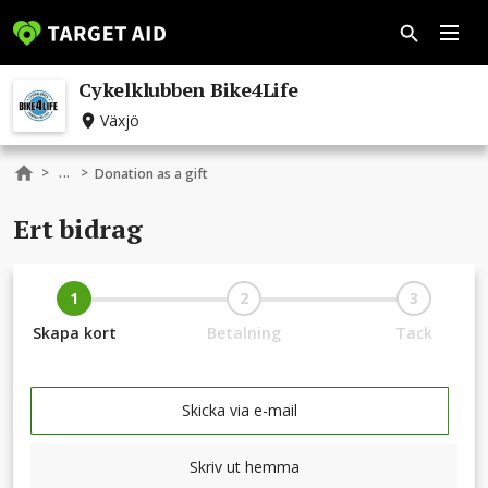
Cykelklubben Bike4Life
Växjö
...
>
>
Donation as a gift
Ert bidrag
1
2
3
Skapa kort
Betalning
Tack
Skicka via e-mail
Skriv ut hemma