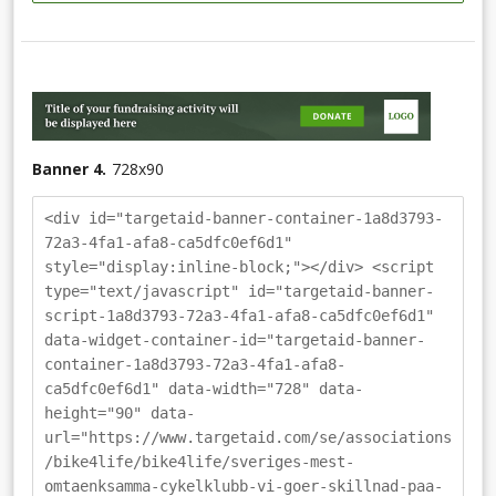
Banner 4.
728
x
90
<div id="targetaid-banner-container-1a8d3793-
72a3-4fa1-afa8-ca5dfc0ef6d1"
style="display:inline-block;"></div> <script
type="text/javascript" id="targetaid-banner-
script-1a8d3793-72a3-4fa1-afa8-ca5dfc0ef6d1"
data-widget-container-id="targetaid-banner-
container-1a8d3793-72a3-4fa1-afa8-
ca5dfc0ef6d1" data-width="728" data-
height="90" data-
url="https://www.targetaid.com/se/associations
/bike4life/bike4life/sveriges-mest-
omtaenksamma-cykelklubb-vi-goer-skillnad-paa-