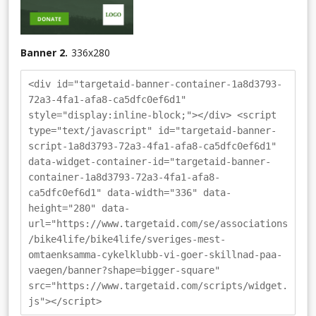
Banner 2.
336
x
280
<div id="targetaid-banner-container-1a8d3793-
72a3-4fa1-afa8-ca5dfc0ef6d1"
style="display:inline-block;"></div> <script
type="text/javascript" id="targetaid-banner-
script-1a8d3793-72a3-4fa1-afa8-ca5dfc0ef6d1"
data-widget-container-id="targetaid-banner-
container-1a8d3793-72a3-4fa1-afa8-
ca5dfc0ef6d1" data-width="336" data-
height="280" data-
url="https://www.targetaid.com/se/associations
/bike4life/bike4life/sveriges-mest-
omtaenksamma-cykelklubb-vi-goer-skillnad-paa-
vaegen/banner?shape=bigger-square"
src="https://www.targetaid.com/scripts/widget.
js"></script>