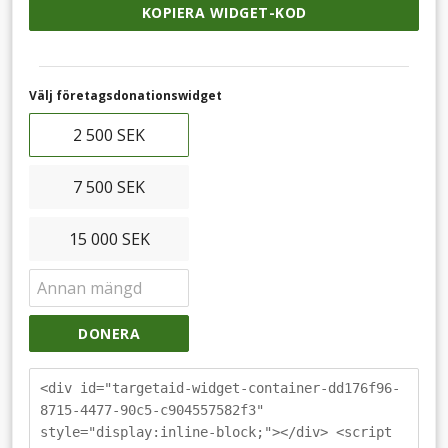
KOPIERA WIDGET-KOD
Välj företagsdonationswidget
2 500 SEK
7 500 SEK
15 000 SEK
DONERA
<div id="targetaid-widget-container-dd176f96-
8715-4477-90c5-c904557582f3"
style="display:inline-block;"></div> <script