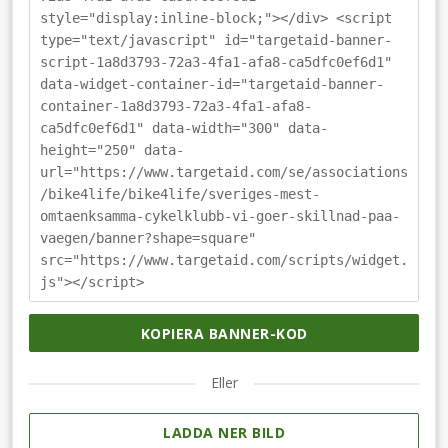
style="display:inline-block;"></div> <script
type="text/javascript" id="targetaid-banner-
script-1a8d3793-72a3-4fa1-afa8-ca5dfc0ef6d1"
data-widget-container-id="targetaid-banner-
container-1a8d3793-72a3-4fa1-afa8-
ca5dfc0ef6d1" data-width="300" data-
height="250" data-
url="https://www.targetaid.com/se/associations
/bike4life/bike4life/sveriges-mest-
omtaenksamma-cykelklubb-vi-goer-skillnad-paa-
vaegen/banner?shape=square"
src="https://www.targetaid.com/scripts/widget.
js"></script>
KOPIERA BANNER-KOD
Eller
LADDA NER BILD