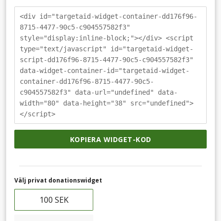
<div id="targetaid-widget-container-dd176f96-
8715-4477-90c5-c904557582f3"
style="display:inline-block;"></div> <script
type="text/javascript" id="targetaid-widget-
script-dd176f96-8715-4477-90c5-c904557582f3"
data-widget-container-id="targetaid-widget-
container-dd176f96-8715-4477-90c5-
c904557582f3" data-url="undefined" data-
width="80" data-height="38" src="undefined">
</script>
KOPIERA WIDGET-KOD
Välj privat donationswidget
100 SEK