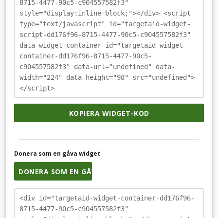
8715-4477-90c5-c904557582f3"
style="display:inline-block;"></div> <script
type="text/javascript" id="targetaid-widget-
script-dd176f96-8715-4477-90c5-c904557582f3"
data-widget-container-id="targetaid-widget-
container-dd176f96-8715-4477-90c5-
c904557582f3" data-url="undefined" data-
width="224" data-height="98" src="undefined">
</script>
KOPIERA WIDGET-KOD
Donera som en gåva widget
DONERA SOM EN GÅVA
<div id="targetaid-widget-container-dd176f96-
8715-4477-90c5-c904557582f3"