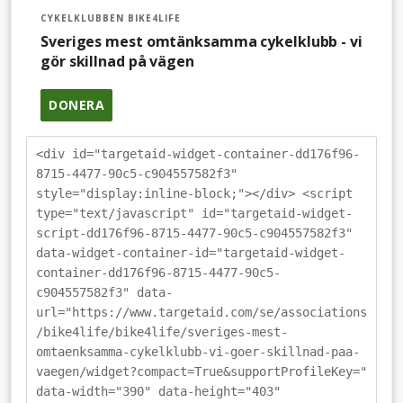
CYKELKLUBBEN BIKE4LIFE
Sveriges mest omtänksamma cykelklubb - vi
gör skillnad på vägen
DONERA
<div id="targetaid-widget-container-dd176f96-
8715-4477-90c5-c904557582f3"
style="display:inline-block;"></div> <script
type="text/javascript" id="targetaid-widget-
script-dd176f96-8715-4477-90c5-c904557582f3"
data-widget-container-id="targetaid-widget-
container-dd176f96-8715-4477-90c5-
c904557582f3" data-
url="https://www.targetaid.com/se/associations
/bike4life/bike4life/sveriges-mest-
omtaenksamma-cykelklubb-vi-goer-skillnad-paa-
vaegen/widget?compact=True&supportProfileKey="
data-width="390" data-height="403"