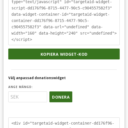
type="text/javascript" id="targetaid-widget-
script-dd176f96-8715-4477-90c5-c904557582f3"
data-widget-container-id="targetaid-widget-
container-dd176f96-8715-4477-90c5-
c904557582f3" data-url="undefined" data-
width="160" data-height="240" src="undefined">
</script>
KOPIERA WIDGET-KOD
Välj anpassad donationswidget
ANGE MÄNGD:
DONERA
<div id="targetaid-widget-container-dd176f96-