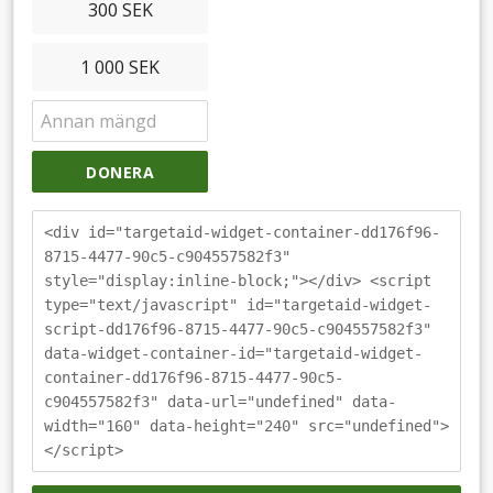
300 SEK
1 000 SEK
DONERA
<div id="targetaid-widget-container-dd176f96-
8715-4477-90c5-c904557582f3"
style="display:inline-block;"></div> <script
type="text/javascript" id="targetaid-widget-
script-dd176f96-8715-4477-90c5-c904557582f3"
data-widget-container-id="targetaid-widget-
container-dd176f96-8715-4477-90c5-
c904557582f3" data-url="undefined" data-
width="160" data-height="240" src="undefined">
</script>