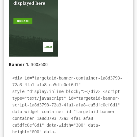
Banner 1.
300
x
600
<div id="targetaid-banner-container-1a8d3793-
72a3-4fa1-afa8-ca5dfc0ef6d1"
style="display:inline-block;"></div> <script
type="text/javascript" id="targetaid-banner-
script-1a8d3793-72a3-4fa1-afa8-ca5dfc0ef6d1"
data-widget-container-id="targetaid-banner-
container-1a8d3793-72a3-4fa1-afa8-
ca5dfc0ef6d1" data-width="300" data-
height="600" data-