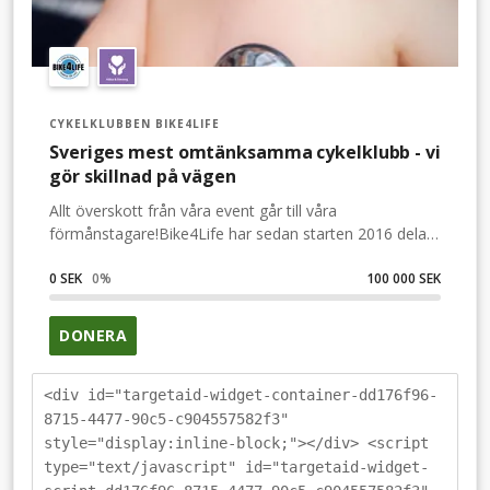
CYKELKLUBBEN BIKE4LIFE
Sveriges mest omtänksamma cykelklubb - vi
gör skillnad på vägen
Allt överskott från våra event går till våra
förmånstagare!Bike4Life har sedan starten 2016 delat
ut 3,9 miljoner kronor till våra olika
förmånstagare.Nedan presenterar vi de tre nuvarande
0 SEK
0
%
100 000 SEK
förmånstagarna och dessutom stödjer vi olika projekt.
Hjärtebarnsfonden.Ett trasigt barnhjärta förändrar allt.
DONERA
Varje år får 2000 familjer i Sverige beskedet att deras
nyfödda barn har fel på sitt hjärta. Det kan röra sig om
allt från mindre hål som växer igen av sig själv till
<div id="targetaid-widget-container-dd176f96-
livshotande situationer som kräver omedelbar
8715-4477-90c5-c904557582f3"
operation. Hjärtebarnsfonden är en riksomfattande,
style="display:inline-block;"></div> <script
oberoende intresseorganisation som sedan 1975 aktivt
type="text/javascript" id="targetaid-widget-
arbetar för att ge röst åt hjärtebarnen och deras