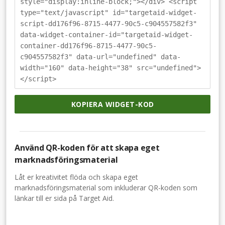
style="display:inline-block;"></div> <script
type="text/javascript" id="targetaid-widget-
script-dd176f96-8715-4477-90c5-c904557582f3"
data-widget-container-id="targetaid-widget-
container-dd176f96-8715-4477-90c5-
c904557582f3" data-url="undefined" data-
width="160" data-height="38" src="undefined">
</script>
KOPIERA WIDGET-KOD
Använd QR-koden för att skapa eget
marknadsföringsmaterial
Låt er kreativitet flöda och skapa eget
marknadsföringsmaterial som inkluderar QR-koden som
länkar till er sida på Target Aid.