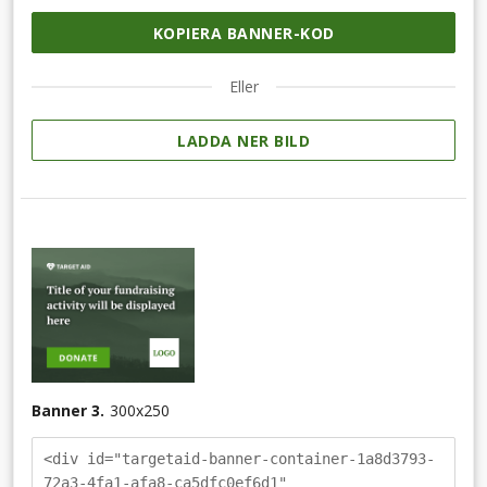
KOPIERA BANNER-KOD
Eller
LADDA NER BILD
Banner 3.
300
x
250
<div id="targetaid-banner-container-1a8d3793-
72a3-4fa1-afa8-ca5dfc0ef6d1"