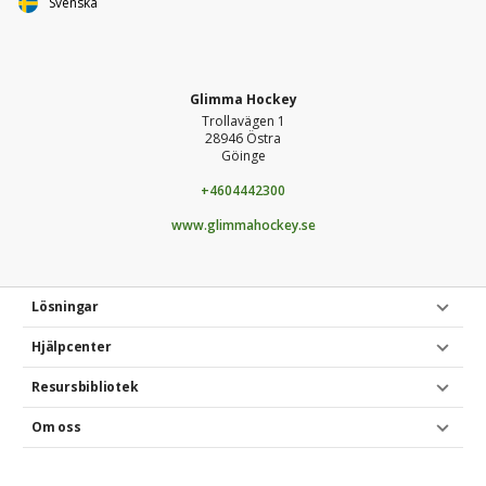
Svenska
Glimma Hockey
Trollavägen 1
28946 Östra
Göinge
+4604442300
www.glimmahockey.se
Lösningar
Hjälpcenter
Resursbibliotek
Om oss