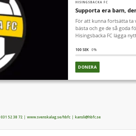
HISINGSBACKA FC
Supporta era barn, de
För att kunna fortsätta t
bästa och ge de så goda fö
Hisingsbacka FC lägga nytt
kommer det bli nytt gräs 
liten och stor 7-manna, i 
100 SEK
0
%
möjligheterna för en liten 
bortaklacken kan sitta bek
DONERA
en riktad insats och där be
in i konstgräset, vilket vill
vet att 7-manna är viktig 
gå från lek till allvar - Vill
pengarna går oavkortat til
031 52 38 72
www.svenskalag.se/hbfc
kansli@hbfc.se