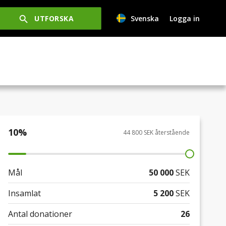
UTFORSKA
Svenska
Logga in
10
%
44 800 SEK återstående
Mål
50 000
SEK
Insamlat
5 200
SEK
Antal donationer
26