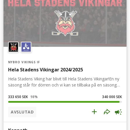
NYBRO VIKINGS IF
Hela Stadens Vikingar 2024/2025
Hela Stadens Viking har blivit till Hela Stadens Vikingar!En ny
säsong står för dörren och vi kan se tillbaka på en säsong
som tog oss hela vägen till en kvartsfinal mot Brynäs. Vår
suveräna supporterförening Viking Support tar nu ny fart
333 650 SEK
98
%
340 000 SEK
tillsammans med föreningen, alla supportrar och partners
för att ge bästa möjliga förutsättningar till truppbygget
AVSLUTAD
2024/25.Stödet från supportrar och partners är ovärderligt.
Tidigare år har insamlingen till
&quot;supporterspelaren&quot; givit cirka 200 000 i extra