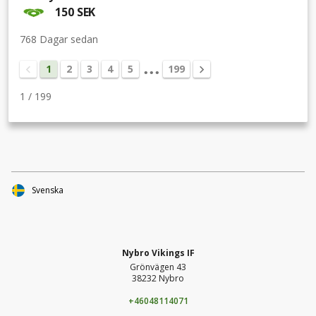
150 SEK
768 Dagar sedan
1
2
3
4
5
199
•••
1
/
199
Svenska
Nybro Vikings IF
Grönvägen 43
38232 Nybro
+46048114071