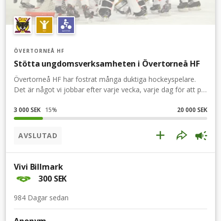
ÖVERTORNEÅ HF
Stötta ungdomsverksamheten i Övertorneå HF
Övertorneå HF har fostrat många duktiga hockeyspelare.
Det är något vi jobbar efter varje vecka, varje dag för att på
sikt skapa dom bästa förutsättningarna i framtiden för vår
förening och dess ungdomar. Var med och gör skillnad
3 000 SEK
15
%
20 000 SEK
tillsammans med klubben, supportrar och eldsjälar! Stötta
insamlingen med ett bidrag! Dela insamlingen i era egna
AVSLUTAD
sociala medier för större spridning! Följ insamlingen genom
att få uppdateringar via mail!
Vivi Billmark
300 SEK
984 Dagar sedan
Anonym