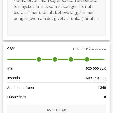
slutmålet...om man säger så utan att berätta
för mycket. En sak som ni kan göra för att
bidra än mer utan att behöva lägga in mer
pengar (även om det givetvis funkar) är att
dela insamlingen i er tur på era sociala
medier. Ni är snart 800 som stöttat
insamlingen och det skulle bli en grym
spridning! Stort tack för ert bidrag och
engagemang för SSK!
98
%
10 850 SEK återstående
Mål
620 000
SEK
Insamlat
609 150
SEK
Antal donationer
1 240
Fundraisers
0
AVSLUTAD