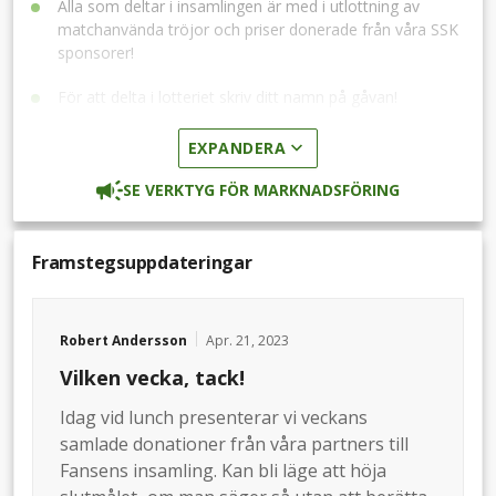
Alla som deltar i insamlingen är med i utlottning av
matchanvända tröjor och priser donerade från våra SSK
sponsorer!
För att delta i lotteriet skriv ditt namn på gåvan!
Varje 100 kr som skänks motsvarar 1 lott!
EXPANDERA
Den mest efterlängtade Fansens vi har lanserat!
SE VERKTYG FÖR MARKNADSFÖRING
Framåt uppåt och tillsammans! Tillsammans gör vi
det möjligt!
Framstegsuppdateringar
Alla gåvor går direkt till SSK via vår partner Target Aid och
deras betallösning Ping Payments.
Robert Andersson
Apr. 21, 2023
Vilken vecka, tack!
Idag vid lunch presenterar vi veckans
samlade donationer från våra partners till
Fansens insamling. Kan bli läge att höja