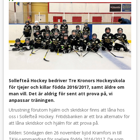
Sollefteå Hockey bedriver Tre Kronors Hockeyskola
för tjejer och killar födda 2016/2017, samt äldre om
man vill. Det är aldrig för sent att prova på, vi
anpassar träningen.
Utrustning förutom hjälm och skridskor finns att låna hos
oss i Sollefteå Hockey. Fritidsbanken är ett bra alternativ för
att låna skridskor och hjälm för att prova på.
Bilden: Söndagen den 26 november bjöd Kramfors in till
TKH-sammandrag för spelare födda 2016/2017. De som