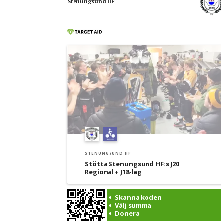
Stenungsund HF
STENUNGSUND HF
Stötta Stenungsund HF:s J20
Regional + J18-lag
Skanna koden
Välj summa
Donera