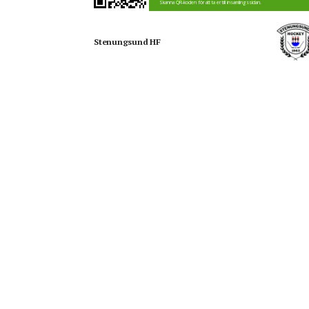
Skanna QR-koden för att ta er till insamlingssidan.
Stenungsund HF