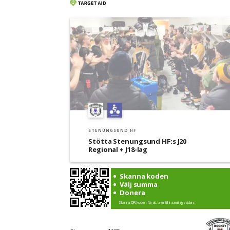
STENUNGSUND HF
Stötta Stenungsund HF:s J20
Regional + J18-lag
Skanna koden
Välj summa
Donera
Skanna QR-koden för att ta er till insamlingssidan.