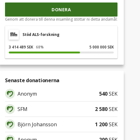
DONERA
Genom att donera till denna insamling stöttar ni detta ändamål:
Stöd ALS-forskning
3 414 489 SEK
68
%
5 000 000 SEK
Senaste donationerna
Anonym
540
SEK
SFM
2 580
SEK
Björn Johansson
1 200
SEK
Anonym
200
SEK