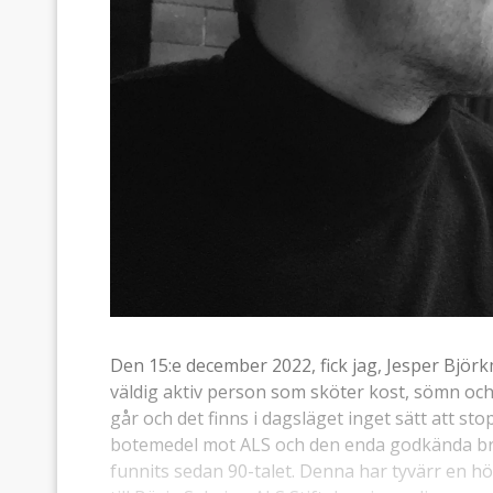
Den 15:e december 2022, fick jag, Jesper Björkm
väldig aktiv person som sköter kost, sömn och
går och det finns i dagsläget inget sätt att s
botemedel mot ALS och den enda godkända bro
funnits sedan 90-talet. Denna har tyvärr en h