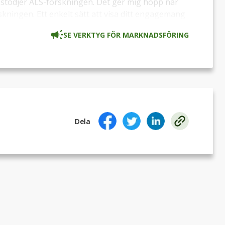
m stödjer ALS-forskningen. Det ger mig hopp när
ningen. Ett enkelt sätt att visa ditt engagemang
u väljer själv om du vill göra det anonymt eller
SE VERKTYG FÖR MARKNADSFÖRING
Dela