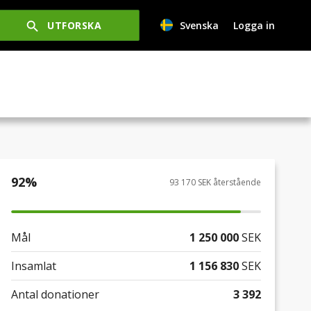
UTFORSKA
Svenska
Logga in
92
%
93 170 SEK återstående
Mål
1 250 000
SEK
Insamlat
1 156 830
SEK
Antal donationer
3 392