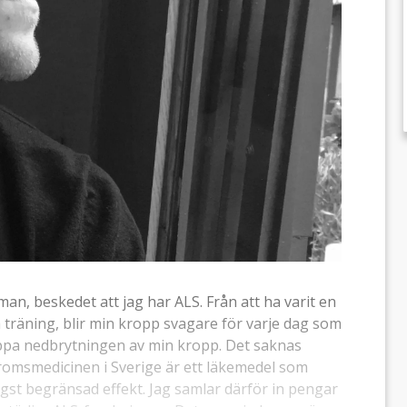
an, beskedet att jag har ALS. Från att ha varit en
 träning, blir min kropp svagare för varje dag som
toppa nedbrytningen av min kropp. Det saknas
msmedicinen i Sverige är ett läkemedel som
ögst begränsad effekt. Jag samlar därför in pengar