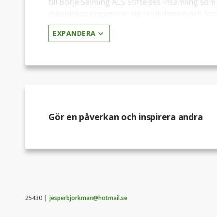
till Börje Salming ALS Stiftelses insamling so
människor engagerar sig i sjukdomen och forsk
är att skänka en peng, litet bidrag som stort. D
EXPANDERA
inte.
Tack för ditt stöd och engagemang.
Gör en påverkan och inspirera andra
25430
jesperbjorkman@hotmail.se