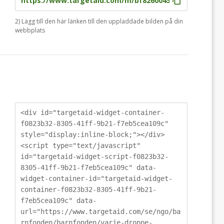
2) Lägg till den här länken till den uppladdade bilden på din
webbplats
<div id="targetaid-widget-container-
f0823b32-8305-41ff-9b21-f7eb5cea109c"
style="display:inline-block;"></div>
<script type="text/javascript"
id="targetaid-widget-script-f0823b32-
8305-41ff-9b21-f7eb5cea109c" data-
widget-container-id="targetaid-widget-
container-f0823b32-8305-41ff-9b21-
f7eb5cea109c" data-
url="https://www.targetaid.com/se/ngo/ba
rnfonden/barnfonden/varje-droppe-