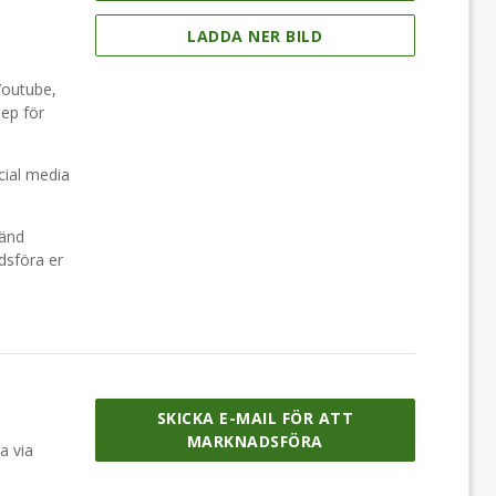
LADDA NER BILD
Youtube,
nep för
cial media
vänd
adsföra er
SKICKA E-MAIL FÖR ATT
MARKNADSFÖRA
a via