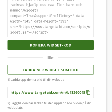
raeknas-hjaelp-oss-naa-fler-barn-och-
mammor/widget?
compact=True&supportProfileKey=" data-
width="345" data-height="393"
src="https://www.targetaid.com/scripts/w
idget.js"></script>
KOPIERA WIDGET-KOD
Eller
LADDA NER WIDGET SOM BILD
1) Ladda upp denna bild till din websida
2) Lägg till den här länken till den uppladdade bilden på din
webbplats