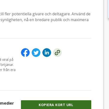
till fler potentiella givare och deltagare. Använd de
a synligheten, nå en bredare publik och maximera
i viral på
förtjänar.
r från era
a medier
KOPIERA KORT URL