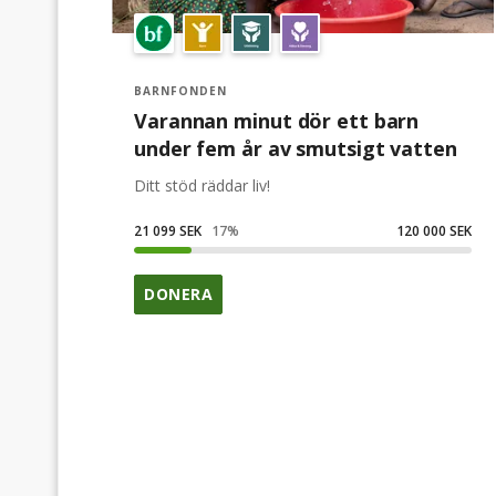
BARNFONDEN
Varannan minut dör ett barn
under fem år av smutsigt vatten
Ditt stöd räddar liv!
21 099 SEK
17
%
120 000 SEK
DONERA