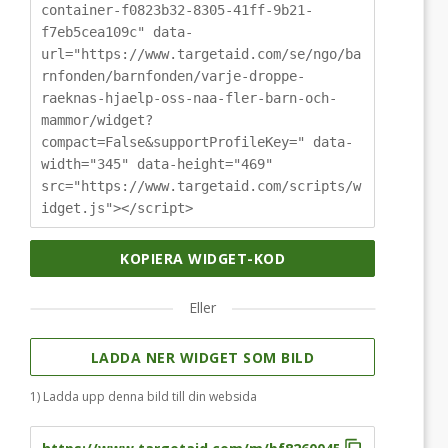
container-f0823b32-8305-41ff-9b21-
f7eb5cea109c" data-
url="https://www.targetaid.com/se/ngo/ba
rnfonden/barnfonden/varje-droppe-
raeknas-hjaelp-oss-naa-fler-barn-och-
mammor/widget?
compact=False&supportProfileKey=" data-
width="345" data-height="469"
src="https://www.targetaid.com/scripts/w
idget.js"></script>
KOPIERA WIDGET-KOD
Eller
LADDA NER WIDGET SOM BILD
1) Ladda upp denna bild till din websida