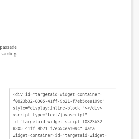
npassade
nsamling.
<div id="targetaid-widget-container-
f0823b32-8305-41ff-9b21-f7eb5cea109c"
style="display:inline-block;"></div>
<script type="text/javascript"
id="targetaid-widget-script-f0823b32-
8305-41ff-9b21-f7eb5cea109c" data-
widget-container-id="targetaid-widget-