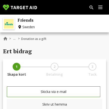
Friends
Sweden
...
>
>
Donation as a gift
Ert bidrag
1
2
3
Skapa kort
Betalning
Tack
Skicka via e-mail
Skriv ut hemma