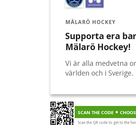
MÄLARÖ HOCKEY
Supporta era bar
Mälarö Hockey!
Vi är alla medvetna o
världen och i Sverige
har råd att låta sina 
Eftersom vi vet att de
är en tillflyktsort oc
vill vi säkerställa att
SCAN THE CODE
CHOOS
att se till att alla so
Scan the QR code to get to the fu
det.Alla bidrag är vä