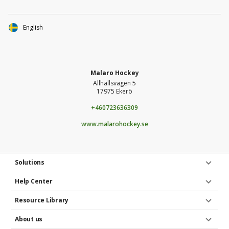
ännu större effekt. Tack på förhand för ditt stöd,
tillsammans är vi starka!
English
Malaro Hockey
Allhallsvägen 5
17975 Ekerö
+460723636309
www.malarohockey.se
Solutions
Help Center
Resource Library
About us