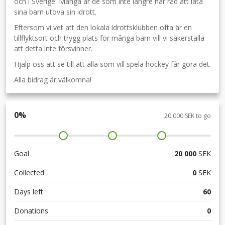
och i Sverige. Många är de som inte längre har råd att låta
sina barn utöva sin idrott.
Eftersom vi vet att den lokala idrottsklubben ofta är en
tillflyktsort och trygg plats för många barn vill vi säkerställa
att detta inte försvinner.
Hjälp oss att se till att alla som vill spela hockey får göra det.
Alla bidrag är välkomna!
0
%
20 000 SEK to go
Goal
20 000
SEK
Collected
0
SEK
Days left
60
Donations
0