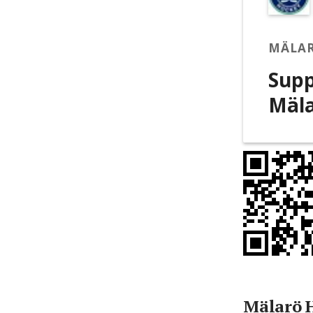
MÄLAR
Supp
Mäla
Mälarö 