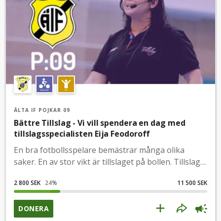
ÄLTA IF POJKAR 09
Bättre Tillslag - Vi vill spendera en dag med
tillslagsspecialisten Eija Feodoroff
En bra fotbollsspelare bemästrar många olika
saker. En av stor vikt är tillslaget på bollen. Tillslag
är en sammanfattande benämning för olika
2 800 SEK
24
%
11 500 SEK
tekniker som används vid skott och passning. I
unga år kan svårigheter med tillslaget påverka
barns självkänsla, vilket i vissa fall kan göra att barn
DONERA
till och med slutar med fotboll. Inom P09 vill vi ta tag