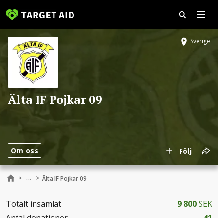
Sverige
Älta IF Pojkar 09
Om oss
Följ
...
>
>
Älta IF Pojkar 09
Totalt insamlat
9 800
SEK
Antal donationer
41