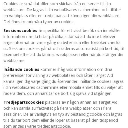
Cookies är små datafiler som skickas från en server till din
webbläsare. De lagras i din webbläsares cacheminne och tillåter
en webbplats eller en tredje part att känna igen din webbläsare.
Det finns tre primära typer av cookies:
Sessionscookies
är specifika för ett visst besök och innehåller
information när du tittar på olika sidor så att du inte behöver
ange information varje gång du byter sida eller försöker checka
ut. Sessionscookies går ut och raderas automatiskt på kort tid, till
exempel efter att du lämnat webbplatsen eller när du stänger din
webbläsare.
Ihållande cookies
kommer ihåg viss information om dina
preferenser för visning av webbplatsen och låter Target Aid
känna igen dig varje gång du återvänder. Ihållande cookies lagras
i din webbläsares cacheminne eller mobila enhet tills du väljer att
radera dem, och annars tar de bort sig själva vid utgången.
Tredjepartscookies
placeras av någon annan än Target Aid
och kan samla surfaktivitet på flera webbplatser och i flera
sessioner. De är vanligtvis en typ av beständig cookie och lagras
tills du tar bort dem eller de löper ut baserat på den tidsperiod
som anges i varje tredjepartscookie.